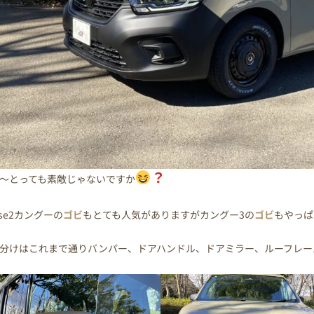
？
～とっても素敵じゃないですか
ase2カングーの
ゴビ
もとても人気がありますがカングー3の
ゴビ
もやっぱ
分けはこれまで通りバンパー、ドアハンドル、ドアミラー、ルーフレー