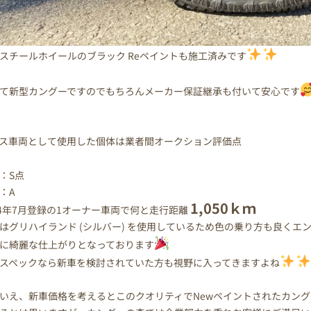
スチールホイールのブラック Reペイントも施工済みです
て新型カングーですのでもちろんメーカー保証継承も付いて安心です
ス車両として使用した個体は業者間オークション評価点
装：S点
装：A
1,050ｋｍ
24年7月登録の1オーナー車両で何と走行距離
はグリハイランド (シルバー) を使用しているため色の乗り方も良くエ
に綺麗な仕上がりとなっております
スペックなら新車を検討されていた方も視野に入ってきますよね
いえ、新車価格を考えるとこのクオリティでNewペイントされたカング