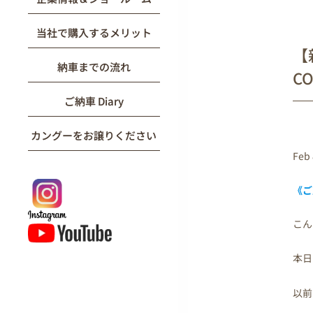
当社で購入するメリット
【
納車までの流れ
CO
ご納車 Diary
カングーをお譲りください
Feb 
《ご
こん
本日
以前