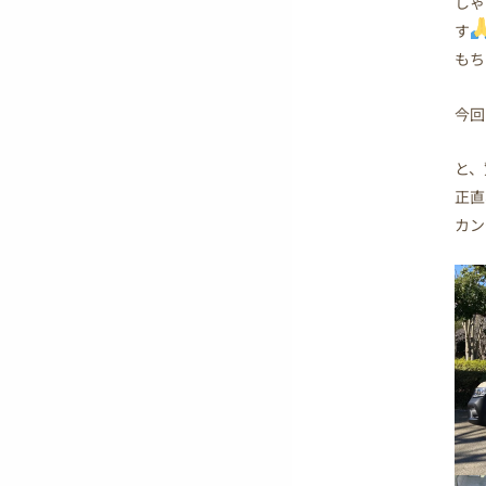
しゃ
す
もち
今回
と、
正直
カン