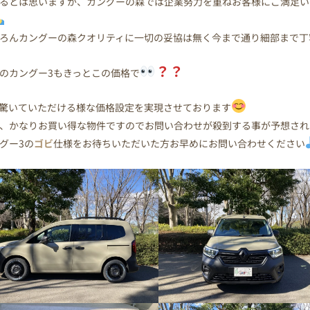
るとは思いますが、カングーの森では企業努力を重ねお客様にご満足い
ろんカングーの森クオリティに一切の妥協は無く今まで通り細部まで丁
？？
のカングー3もきっとこの価格で
驚いていただける様な価格設定を実現させております
、かなりお買い得な物件ですのでお問い合わせが殺到する事が予想され
グー3の
ゴビ
仕様をお待ちいただいた方お早めにお問い合わせください