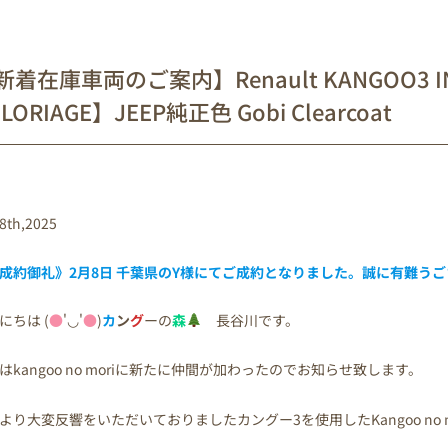
新着在庫車両のご案内】Renault KANGOO3 INT
LORIAGE】JEEP純正色 Gobi Clearcoat
8th,2025
成約御礼》2月8日 千葉県の
Y様
にてご成約となりました。誠に有難うご
にちは (
●
'◡'
●
)
カ
ン
グ
ーの
森
長谷川です。
はkangoo no moriに新たに仲間が加わったのでお知らせ致します。
より大変反響をいただいておりましたカングー3を使用したKangoo no mori 