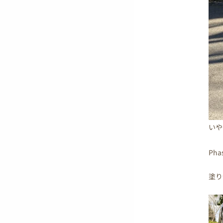
いや
Ph
塗り