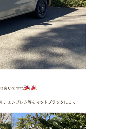
り良いですね
ル、エンブレム等を
マットブラック
にして