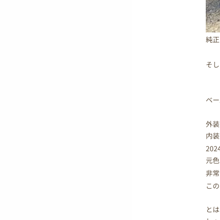
純正
そし
ベー
外
内
20
元色
非常
この
とは