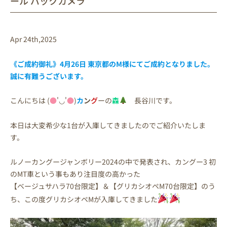
ール バックカメラ
Apr 24th,2025
《ご成約御礼》4月26日 東京都のM
様
にてご成約となりました。
誠に有難うございます。
こんにちは (
●
'◡'
●
)
カ
ン
グ
ーの
森
長谷川です。
本日は大変希少な1台が入庫してきましたのでご紹介いたしま
す。
ルノーカングージャンボリー2024の中で発表され、カングー3 初
のMT車という事もあり注目度の高かった
【ベージュサハラ70台限定】＆【グリカシオペM70台限定】のう
ち、この度グリカシオペMが入庫してきました