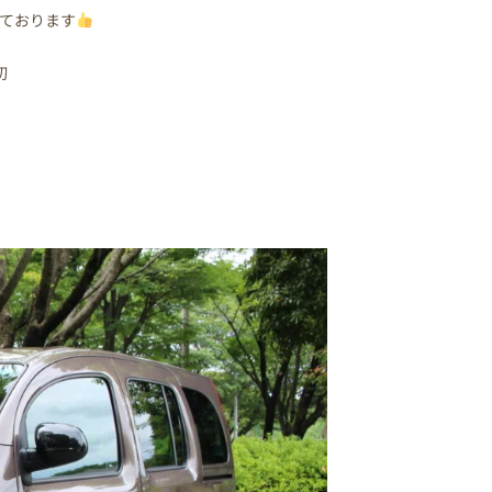
ております
切