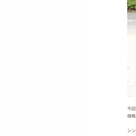
今回
価格
シン