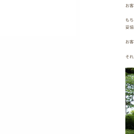
お客
もち
妥協
お客
それ