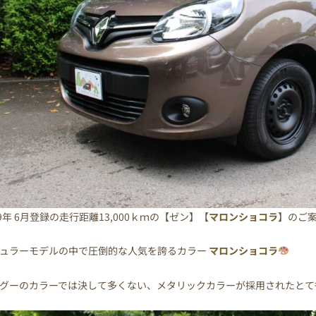
19年 6月登録の走行距離13,000ｋｍの【ゼン】【
マロンショコラ
】のご
ュラーモデルの中で圧倒的な人気を誇るカラー
マロンショコラ
グーのカラーでは決して多くない、メタリックカラーが採用されたとて