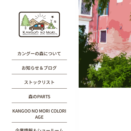
内
容
を
ス
キ
ッ
プ
カングーの森について
お知らせ＆ブログ
ストックリスト
森のPARTS
KANGOO NO MORI COLORI
AGE
企業情報＆ショールーム