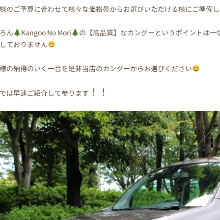
様のご予算に合わせて様々な価格帯からお選びいただける様にご準備し
ろん
Kangoo No Mori
の【高品質】なカングーというポイントは一
しておりません
様の納得のいく一台を是非当店のカングーからお選びください
！！
では早速ご紹介して参ります