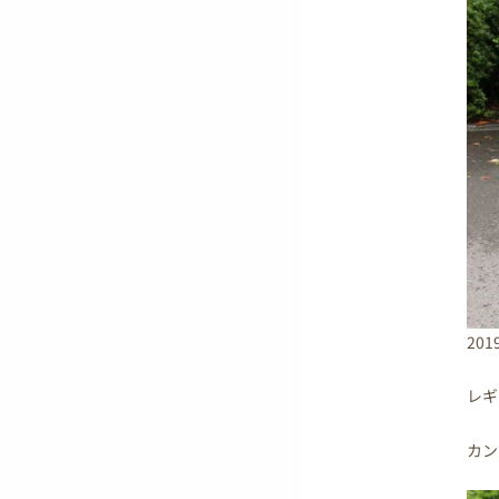
20
レギ
カン