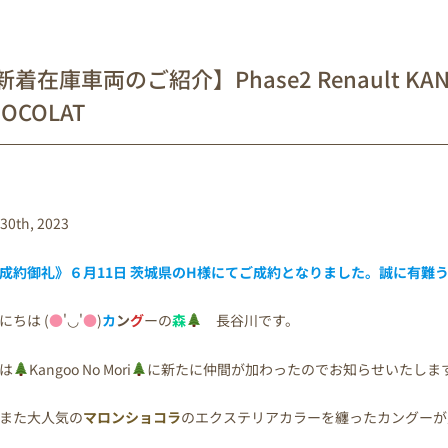
着在庫車両のご紹介】Phase2 Renault KANGO
OCOLAT
30th, 2023
成約御礼》６月11日 茨城県の
H様
にてご成約となりました。誠に有難
にちは (
●
'◡'
●
)
カ
ン
グ
ーの
森
長谷川です。
は
Kangoo No Mori
に新たに仲間が加わったのでお知らせいたしま
また大人気の
マロンショコラ
のエクステリアカラーを纏ったカングーが