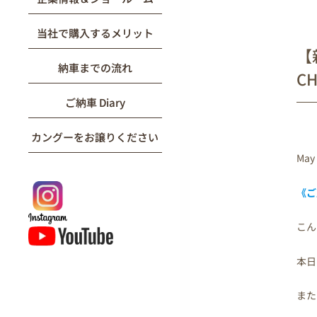
当社で購入するメリット
【新
納車までの流れ
CH
ご納車 Diary
カングーをお譲りください
May 
《ご
こん
本日
また