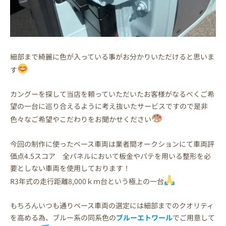
細部まで綺麗に色が入っている事がお分かりいただけると思いま
す
カングーを探して当店を頼っていただいたお客様がなるべくご希
望の一台に巡り合えるように考え抜いたサービスですので是非
色々なご希望やこだわりをお聞かせください
今回の制作に使ったベース車両は業者間オークションにて車両評
価点4.5スコア 全パネルにおいて板金やパテを用いる整形を必
要としない車両を使用しております！
R3年式の走行距離8,000ｋｍ台という極上の一台
もちろんいつも通りベース車両の選定には細部までのクオリティ
を高める為、ブルー系の同系色の
ブルーエトワール
でご用意して