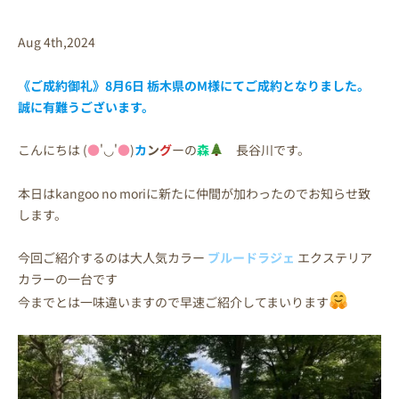
Aug 4th,2024
《ご成約御礼》8月6日 栃木県の
M様
にてご成約となりました。
誠に有難うございます。
こんにちは (
●
'◡'
●
)
カ
ン
グ
ーの
森
長谷川です。
本日はkangoo no moriに新たに仲間が加わったのでお知らせ致
します。
今回ご紹介するのは大人気カラー
ブルードラジェ
エクステリア
カラーの一台です
今までとは一味違いますので早速ご紹介してまいります