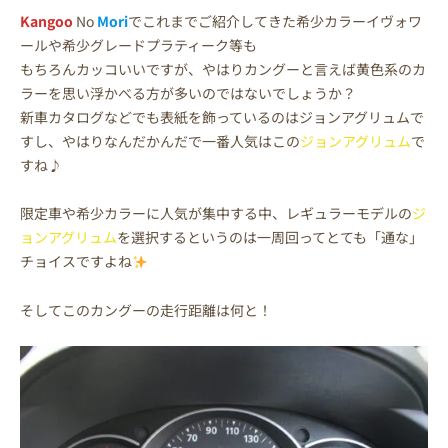
Kangoo
No
Mori
でこれまでご紹介してきた希少カラーイヴォワ
ールや希少グレードプラティーク等も
もちろんカッコいいですが、やはりカングーと言えば黄色系のカ
ラーを思い浮かべる方が多いのではないでしょうか？
新車カタログなどでも表紙を飾っているのはジョンアグリュムで
すし、やはりなんだかんだで一番人気はこの
ジョンアグリュム
で
すね♪
限定車や希少カラーに人気が集中する中、レギュラーモデルの
ジ
ョンアグリュム
を選択するというのは一周回ってとても「通な」
チョイスですよね
そしてこのカングーの走行距離は何と！