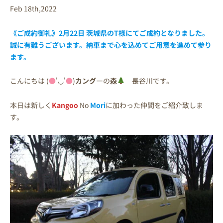
Feb 18th,2022
《ご成約御礼》2月22日 茨城県のT様にてご成約となりました。
誠に有難うございます。納車まで心を込めてご用意を進めて参り
ます。
こんにちは (
●
'◡'
●
)
カング
ーの
森
長谷川です。
本日は新しく
Kangoo
No
Mori
に加わった仲間をご紹介致しま
す。