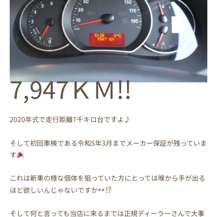
!!
7,947ＫＭ
2020年式で走行距離7千キロ台ですよ♪
そして初回車検である令和5年3月までメーカー保証が残っていま
す
これは新車の様な個体を狙っていた方にとっては喉から手が出る
⁉
ほど欲しいんじゃないですか
そして何と言っても当店に来るまでは正規ディーラーさんで大事