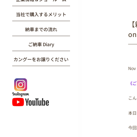
当社で購入するメリット
【新
納車までの流れ
on
ご納車 Diary
カングーをお譲りください
Nov 
《ご
こん
本日
今回