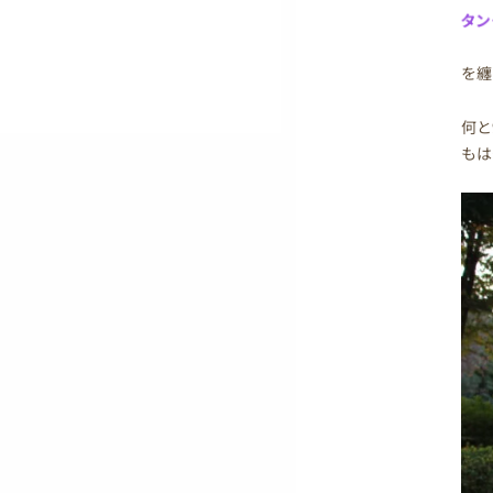
タン
を纏
何と
もは