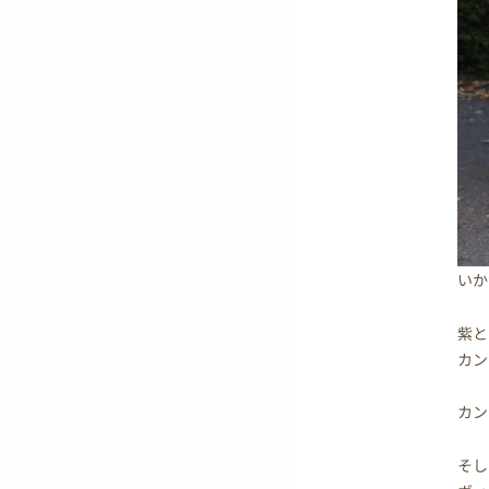
いか
紫と
カン
カン
そし