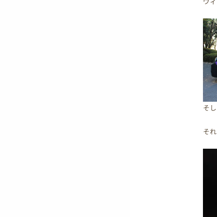
ヴィ
そし
それ