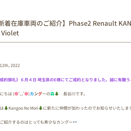
着在庫車両のご紹介】Phase2 Renault KANGOO 
 Violet
12th, 2022
成約御礼》６月４日 埼玉県の
E様
にてご成約となりました。誠に有難う
にちは (
●
'◡'
●
)
カ
ン
グ
ーの
森
長谷川です。
は
Kangoo No Mori
に新たに仲間が加わったのでお知らせいたしま
ご紹介するのはとっても希少なカングー