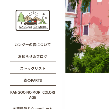
内
容
を
ス
キ
ッ
プ
カングーの森について
お知らせ＆ブログ
ストックリスト
森のPARTS
KANGOO NO MORI COLORI
AGE
企業情報＆ショールーム