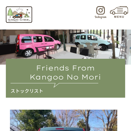
内
容
を
ス
キ
ッ
プ
Friends From
Kangoo No Mori
ストックリスト