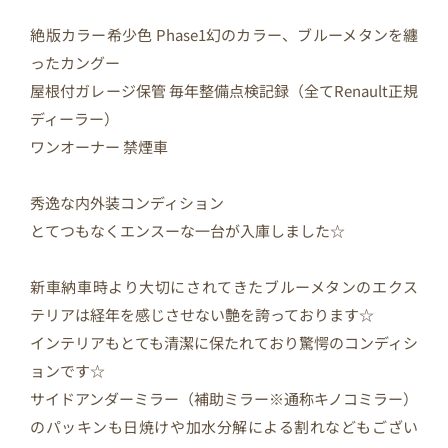
絶版カラー希少色 Phase1幻のカラー、ブルーメタンを纏
ったカングー
屋根付ガレージ保管 毎年整備点検記録（全てRenault正規
ディーラー）
ワンオーナー 禁煙車
秀逸な内外装コンディション
とてつもなくエンスーな一台が入庫しました☆
新車納車時より大切にされてきたブルーメタンのエクス
テリアは経年を感じさせない艶を誇っております☆
インテリアもとても清潔に保たれており驚愕のコンディシ
ョンです☆
サイドアンダーミラー（補助ミラー※通称キノコミラー）
のパッキンも日焼けや加水分解による割れなどもござい