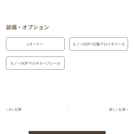
装備・オプション
1オーナー
ルノーDOP OZ製アロイホイール
ルノーDOPマルチルーフレール
< 古い記事
新しい記事 >