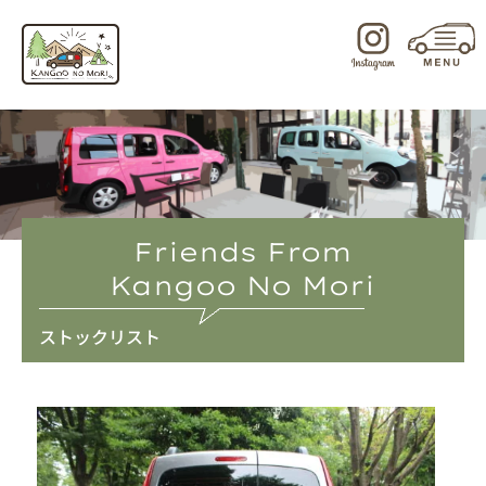
内
容
を
ス
キ
ッ
プ
Friends From
Kangoo No Mori
ストックリスト