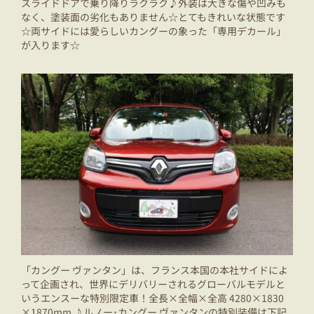
スライドドアで乗り降りラクラク♪外装は大きな傷や凹みも
なく、塗装面の劣化もありません☆とてもきれいな状態です
☆両サイドには愛らしいカングーの象った「専用デカール」
が入ります☆
「カングー ヴァンタン」は、フランス本国の本社サイドによ
って企画され、世界にデリバリーされるグローバルモデルと
いうエンスーな特別限定車！全長×全幅×全高 4280×1830
×1870mm ♪ルノー･カングー ヴァンタンの特別装備は下記