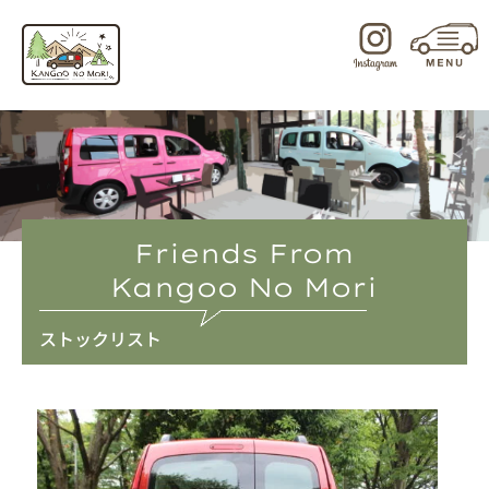
内
容
を
ス
キ
ッ
プ
Friends From
Kangoo No Mori
ストックリスト