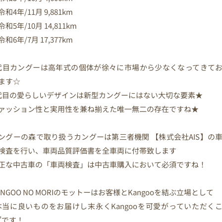
令和4年/11月 9,881km
令和5年/10月 14,811km
令和6年/7月 17,377km
代目カングーは高年式の個体が徐々に市場から少なくなってきて
ます☆
代目の愛らしいデザインは新型カングーにはない大切な要素★
ァッション性と実用性を兼ね揃えた唯一無二の存在ですね★
ングーの森で取り扱うカングーは第三者機関 【株式会社AIS】の
検査を行い、車両品質評価書を全車両に付帯致します
正な中古車の「車両検査」は中古車購入において必須ですね！
ANGOO NO MORIのモットーはお客様とKangooを結ぶ立場として
本当に良いものをお届けし末永くKangooを可愛がっていただく
”です！