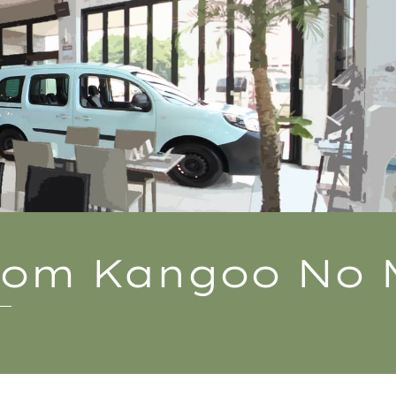
From
Kangoo No 