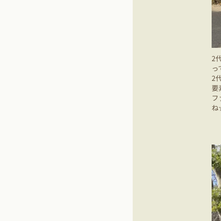
2
っ
2
要
フ
ね