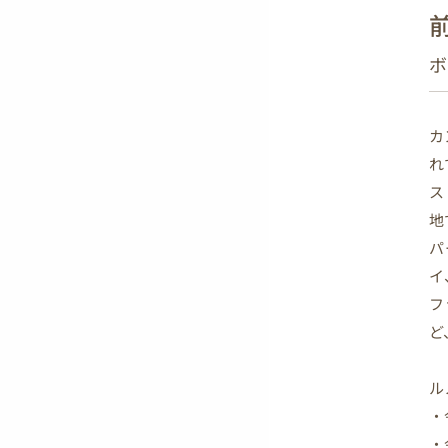
ボ
カ
れ
ス
地
パ
イ
フ
ど
ル
・
・