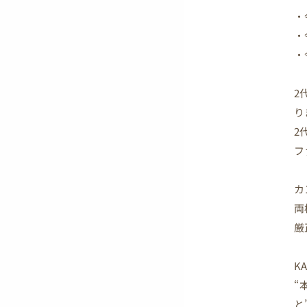
・
・
・
2
り
2
フ
カ
両
厳
K
“
と