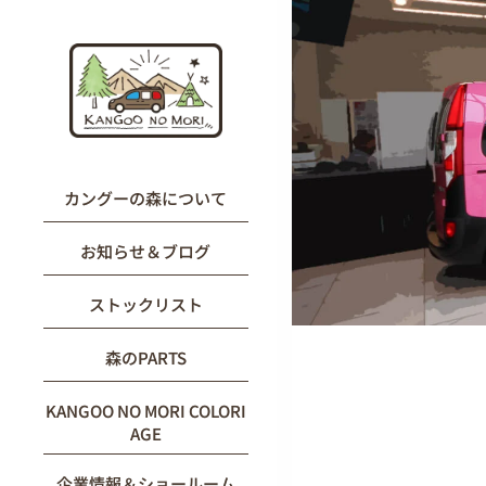
内
容
を
ス
キ
ッ
プ
カングーの森について
お知らせ＆ブログ
ストックリスト
森のPARTS
KANGOO NO MORI COLORI
AGE
企業情報＆ショールーム