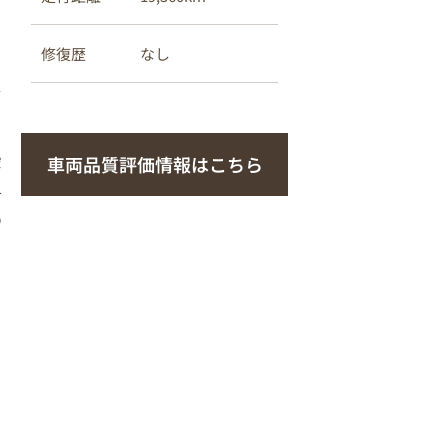
なし
修復歴
さ
車両品質評価情報はこちら
ポ
各
の
レ
に
な