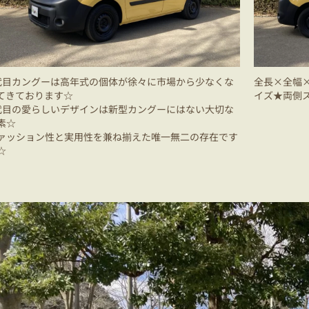
代目カングーは高年式の個体が徐々に市場から少なくな
全長×全幅×全
てきております☆
イズ★両側
代目の愛らしいデザインは新型カングーにはない大切な
素☆
ァッション性と実用性を兼ね揃えた唯一無二の存在です
☆