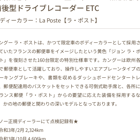
前後型ドライブレコーダー ETC
ディーカラー：La Poste【ラ・ポスト】
ングー ラ・ポストは、かつて限定車のボディーカラーとして採用
ていたフランスの郵便車をイメージしたという黄色「ジョン ラ・
ト」を復刻させた160台限定の特別仕様車です。カングーは欧州
で郵便車として活躍しており、操作しやすいエアプレーンタイプ
ーキングブレーキや、書類を収めるダッシュボードセンタート
、郵便配達用のバスケットをセットできる可倒式助手席と、各所
ランス郵便「ラ・ポスト」からの要望に応えた装備を採用する
、かの地の郵便と関わりの深いモデルとなっております。
ノー正規ディーラーにて点検記録有★
令和3年/2月 2,324km
令和3年/10月 4,606km