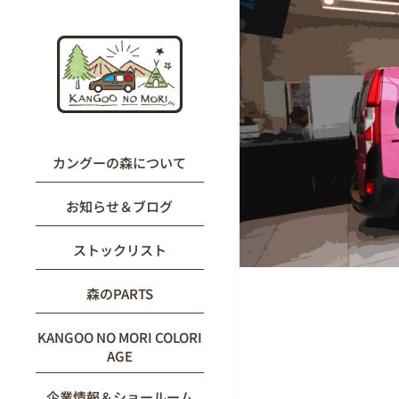
内
容
を
ス
キ
ッ
プ
カングーの森について
お知らせ＆ブログ
ストックリスト
森のPARTS
KANGOO NO MORI COLORI
AGE
企業情報＆ショールーム