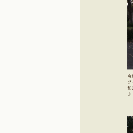
令
グ
和
♪