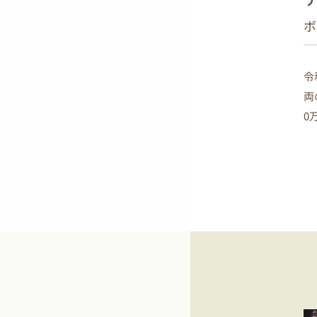
ボ
令
両
0