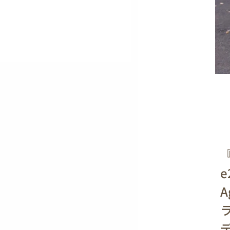
『
e
A