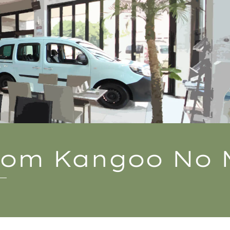
From
Kangoo No 