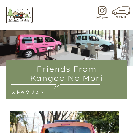
内
容
を
ス
キ
ッ
プ
Friends From
Kangoo No Mori
ストックリスト