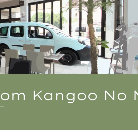
From
Kangoo No 