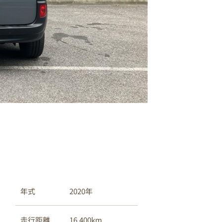
s
2020年
年式
n
ラ
16,400km
走行距離