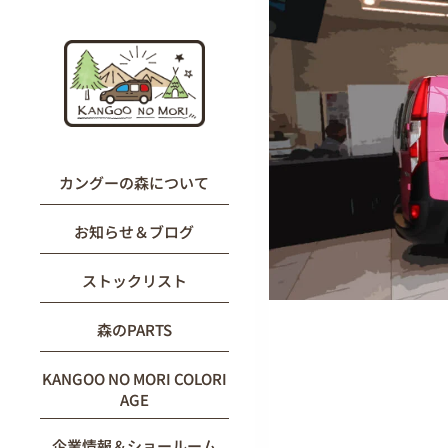
内
容
を
ス
キ
ッ
プ
カングーの森について
お知らせ＆ブログ
ストックリスト
森のPARTS
KANGOO NO MORI COLORI
AGE
企業情報＆ショールーム