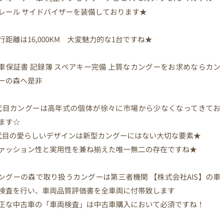
レール サイドバイザーを装備しております★
行距離は16,000KM 大変魅力的な1台ですね★
車保証書 記録簿 スペアキー完備 上質なカングーをお求めならカ
ーの森へ是非
代目カングーは高年式の個体が徐々に市場から少なくなってきて
ます☆
代目の愛らしいデザインは新型カングーにはない大切な要素★
ァッション性と実用性を兼ね揃えた唯一無二の存在ですね★
ングーの森で取り扱うカングーは第三者機関 【株式会社AIS】の
検査を行い、車両品質評価書を全車両に付帯致します
正な中古車の「車両検査」は中古車購入において必須ですね！