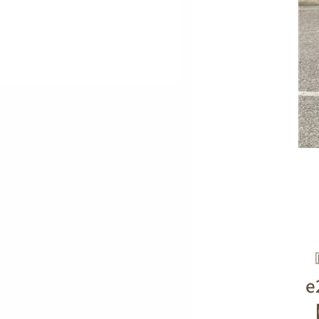
『
e
【