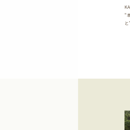
K
“
と