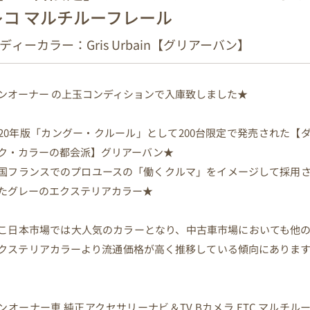
レコ マルチルーフレール
ディーカラー：Gris Urbain【グリアーバン】
ンオーナー の上玉コンディションで入庫致しました★
020年版「カングー・クルール」として200台限定で発売された【
ク・カラーの都会派】グリアーバン★
国フランスでのプロユースの「働くクルマ」をイメージして採用
たグレーのエクステリアカラー★
こ日本市場では大人気のカラーとなり、中古車市場においても他
クステリアカラーより流通価格が高く推移している傾向にありま
ンオーナー車 純正アクセサリーナビ＆TV Bカメラ ETC マルチル