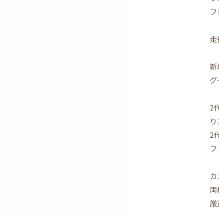
フ
走
新
グ
2
り
2
フ
カ
両
厳