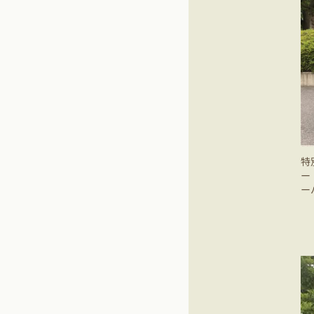
特
ー
ー