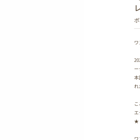
ボ
ワ
2
ー
本
れ
こ
エ
★
ワ