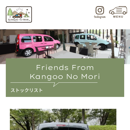
内
容
を
ス
キ
ッ
プ
Friends From
Kangoo No Mori
ストックリスト