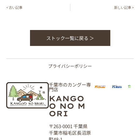
< 古い記事
新しい記事 >
ストック一覧に戻る ＞
プライバシーポリシー
千葉市のカングー専
門店
KANGO
O NO M
ORI
〒263-0001 千葉県
千葉市稲毛区長沼原
町48-1