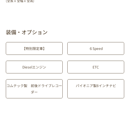
(全長 x 全幅 x 全高)
装備・オプション
【特別限定車】
６Speed
Dieselエンジン
ETC
コムテック製 前後ドライブレコー
パイオニア製8インチナビ
ダー