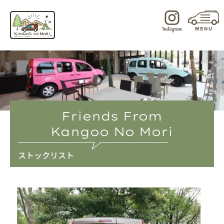
内
容
を
ス
キ
ッ
プ
Friends From
Kangoo No Mori
ストックリスト