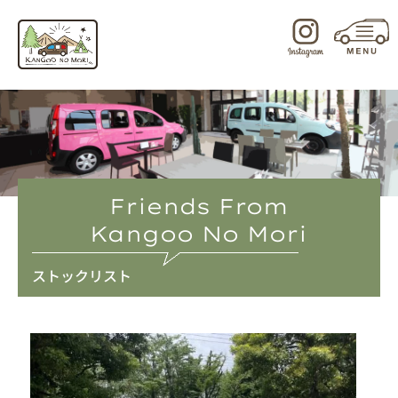
内
容
を
ス
キ
ッ
プ
Friends From
Kangoo No Mori
ストックリスト