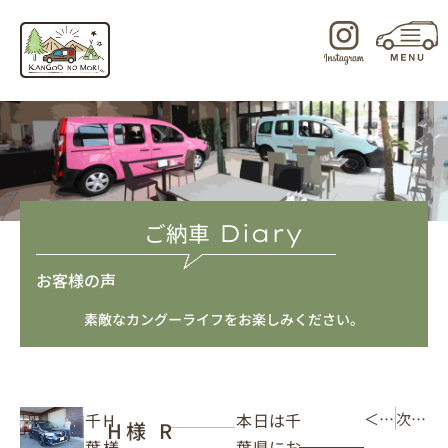
内
容
を
ス
キ
ッ
プ
ご納車
Diary
お客様の声
素敵なカングーライフをお楽しみください。
本日は千
千
H
＜ 前の記事
次の記事 ＞
H様 R
葉県にお
葉
様