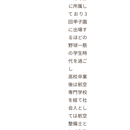
に所属し
ており3
回甲子園
に出場す
るほどの
野球一筋
の学生時
代を過ご
し
高校卒業
後は航空
専門学校
を経て社
会人とし
ては航空
整備士と