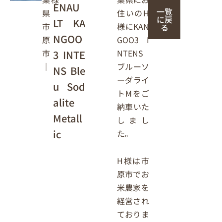
ENAU
一覧
住いのH
県
に戻
LT KA
様にKAN
市
る
NGOO
GOO3 I
原
NTENS
市
3 INTE
ブルーソ
｜
NS Ble
ーダライ
u Sod
トMをご
alite
納車いた
Metall
しまし
ic
た。
H様は市
原市でお
米農家を
経営され
ておりま