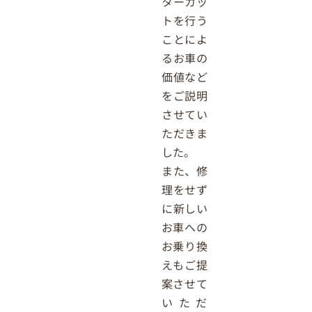
ターカッ
トを行う
ことによ
るお車の
価値など
をご説明
させてい
ただきま
した。
また、修
理をせず
に新しい
お車への
お乗り換
えもご提
案させて
いただ