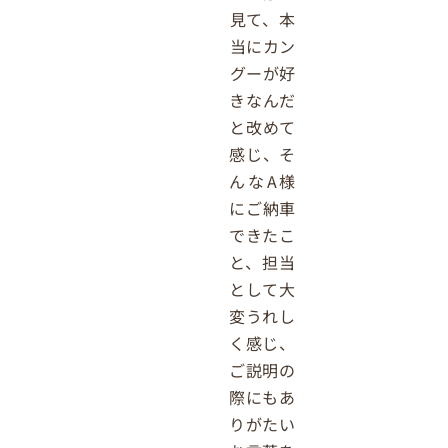
見て、本
当にカン
グーが好
きなんだ
と改めて
感じ、そ
んなA様
にご納車
できたこ
と、担当
として大
変うれし
く感じ、
ご説明の
際にもあ
りがたい