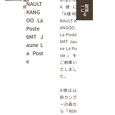
NAULT
一覧
A様に
県
に戻
KANG
「A様 RE
｜
る
OO La
NAULT K
ANGOO
Poste
La Poste
6MT J
6MT Jau
aune L
ne La Po
a Post
ste」を
e
ご納車い
たしまし
た。
A様は以
前カング
ーの森か
ら「REN