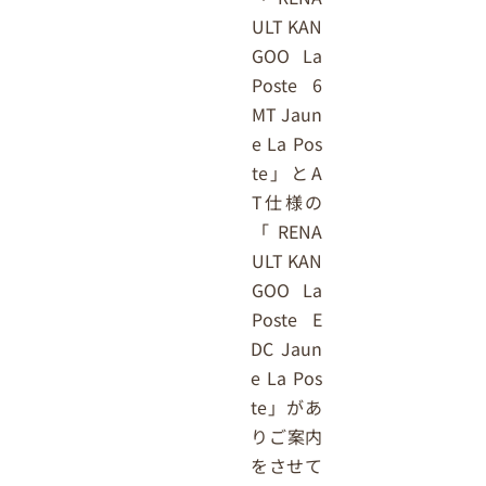
ULT KAN
GOO La
Poste 6
MT Jaun
e La Pos
te」とA
T仕様の
「RENA
ULT KAN
GOO La
Poste E
DC Jaun
e La Pos
te」があ
りご案内
をさせて