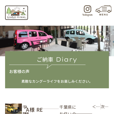
内
容
を
ス
キ
ッ
プ
ご納車
Diary
お客様の声
素敵なカングーライフをお楽しみください。
千葉県に
千
A
＜ 前の記事
次の記事 ＞
A様 RE
お住いの
葉
様