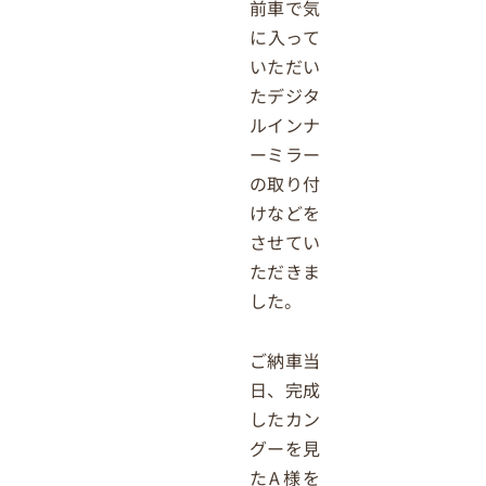
前車で気
に入って
いただい
たデジタ
ルインナ
ーミラー
の取り付
けなどを
させてい
ただきま
した。
ご納車当
日、完成
したカン
グーを見
たA様を