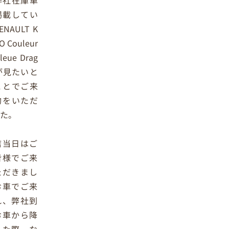
弊社在庫車
掲載してい
NAULT K
 Couleur
leue Drag
が見たいと
ことでご来
約をいただ
した。
店当日はご
皆様でご来
ただきまし
お車でご来
れ、弊社到
お車から降