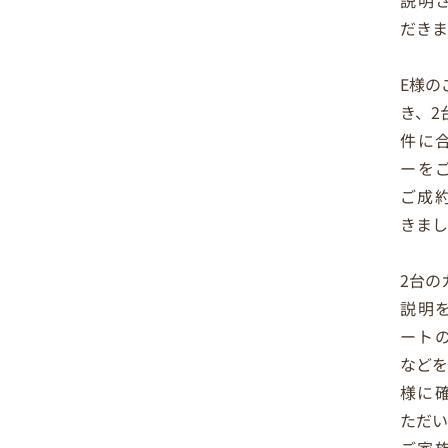
説明
だき
E様の
き、2
件に
ーを
ご成
きまし
2台の
説明
ート
などを
様に
ただい