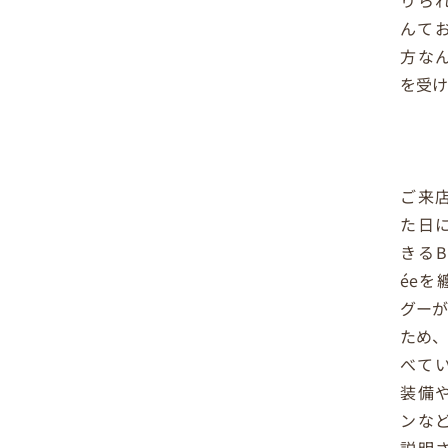
りら
んて
方な
を受
ご来
た日
きるBl
éeを
グーが
ため、
べて
装備
ンな