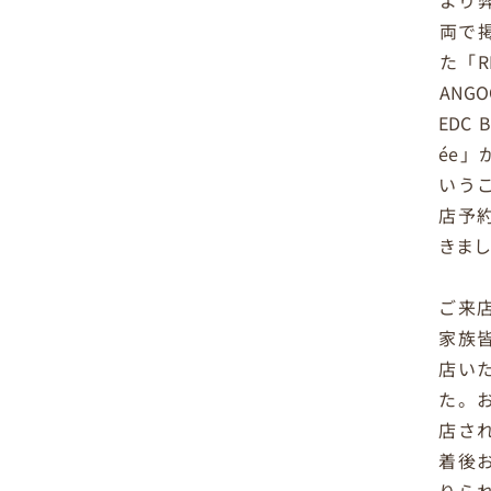
より
両で
た「RE
ANGOO
EDC B
ée」
いう
店予
きま
ご来
家族
店い
た。
店さ
着後