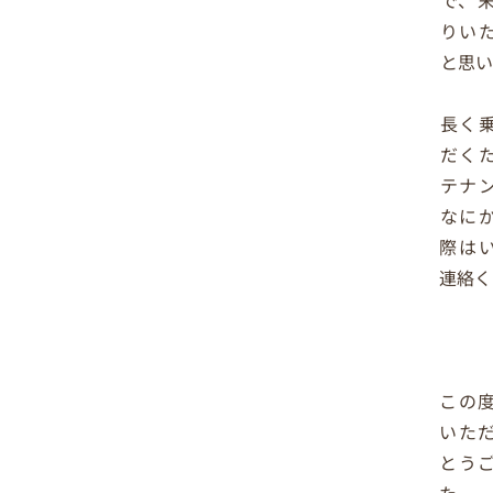
りい
と思い
長く
だく
テナ
なに
際は
連絡く
この
いた
とう
た。