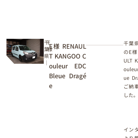
千
E
千葉
E様 RENAUL
葉
様
のE様
T KANGOO C
県
ULT 
｜
ouleur EDC
ouleu
Bleue Dragé
ue D
e
ご納
した
イン