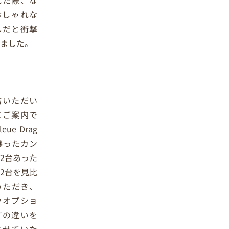
れた際、な
おしゃれな
んだと衝撃
けました。
店いただい
にご案内で
eue Drag
纏ったカン
2台あった
2台を見比
いただき、
やオプショ
どの違いを