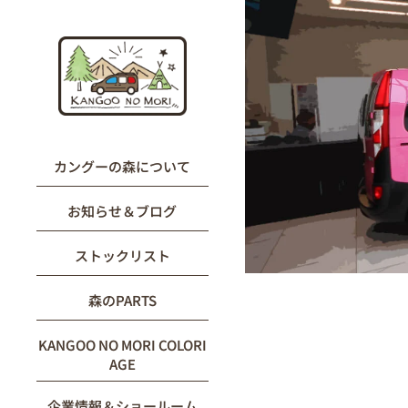
内
容
を
ス
キ
ッ
プ
カングーの森について
お知らせ＆ブログ
ストックリスト
森のPARTS
KANGOO NO MORI COLORI
AGE
企業情報＆ショールーム