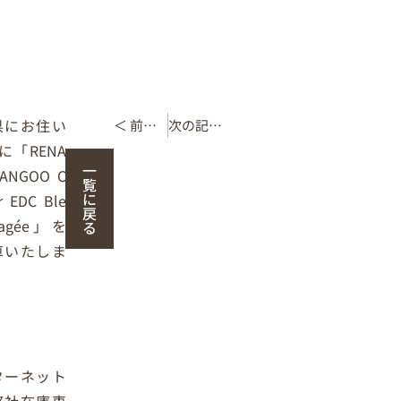
県にお住い
＜ 前の記事
次の記事 ＞
に「RENA
一
KANGOO C
覧
に
r EDC Ble
戻
ragée」を
る
車いたしま
。
ターネット