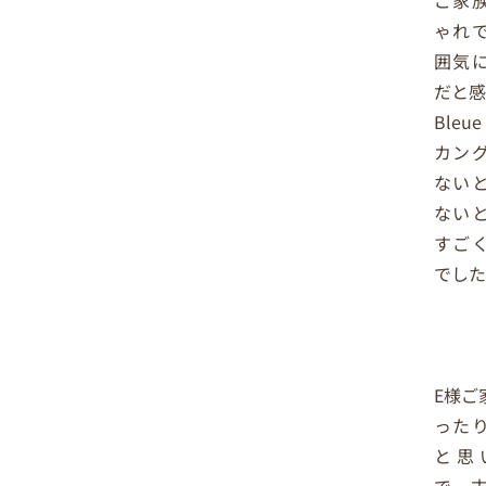
ご家
ゃれ
囲気
だと感
Bleue
カン
ない
ない
すご
でした
E様ご
った
と思
で、