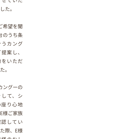
させていた
ました。
ご希望を聞
台のうち条
合うカング
ご提案し、
約をいただ
た。
カングーの
をして、シ
の座り心地
E様ご家族
確認してい
た際、E様