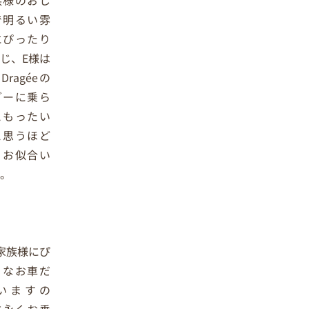
族様のおし
で明るい雰
にぴったり
じ、E様は
 Dragéeの
グーに乗ら
ともったい
と思うほど
くお似合い
。
家族様にぴ
りなお車だ
いますの
末永くお乗