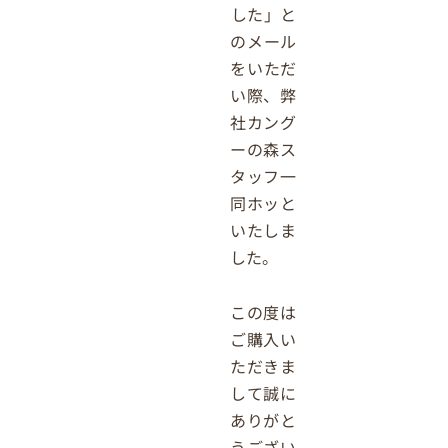
した」と
のメール
をいただ
い際、弊
社カング
ーの森ス
タッフ一
同ホッと
いたしま
した。
この度は
ご購入い
ただきま
して誠に
ありがと
うござい