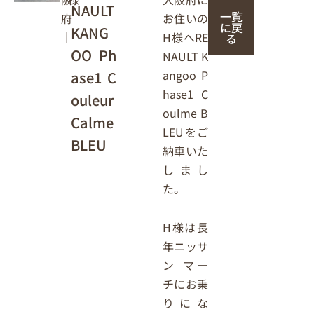
NAULT
一覧
お住いの
府
に戻
KANG
H様へRE
｜
る
OO Ph
NAULT K
angoo P
ase1 C
hase1 C
ouleur
oulme B
Calme
LEUをご
BLEU
納車いた
しまし
た。
H様は長
年ニッサ
ン マー
チにお乗
りにな