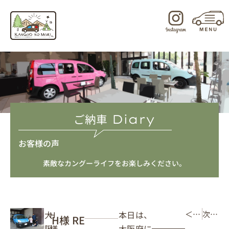
内
容
を
ス
キ
ッ
プ
ご納車
Diary
お客様の声
素敵なカングーライフをお楽しみください。
本日は、
大
H
＜ 前の記事
次の記事 ＞
H様 RE
大阪府に
阪
様