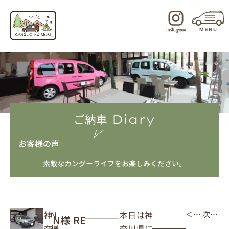
内
容
を
ス
キ
ッ
プ
ご納車
Diary
お客様の声
素敵なカングーライフをお楽しみください。
本日は神
神
N
＜ 前の記事
次の記事 ＞
N様 RE
奈川県に
奈
様