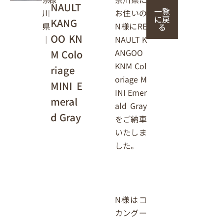
NAULT
一覧
お住いの
川
に戻
KANG
N様にRE
県
る
OO KN
NAULT K
｜
ANGOO
M Colo
KNM Col
riage
oriage M
MINI E
INI Emer
meral
ald Gray
d Gray
をご納車
いたしま
した。
N様はコ
カングー