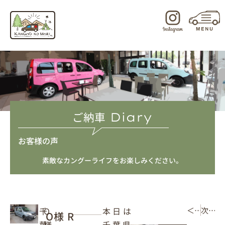
内
容
を
ス
キ
ッ
プ
ご納車
Diary
お客様の声
素敵なカングーライフをお楽しみください。
本日は
千
O
＜ 前の記事
次の記事 ＞
O様 R
千葉県
葉
様