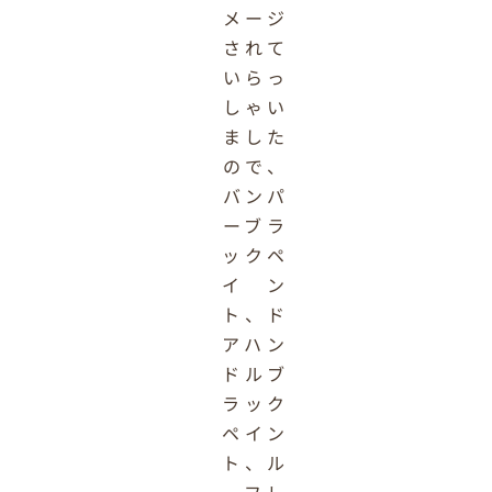
メージ
されて
いらっ
しゃい
ました
ので、
バンパ
ーブラ
ックペ
イン
ト、ド
アハン
ドルブ
ラック
ペイン
ト、ル