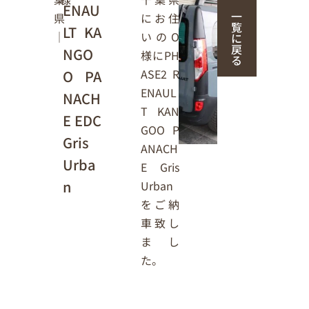
ENAU
一
にお住
県
覧
LT KA
いの
｜
O
に
戻
NGO
様に
PH
る
ASE2
R
O PA
ENAUL
NACH
T KAN
E EDC
GOO P
Gris
ANACH
Urba
E Gris
n
Urban
をご納
車致し
まし
た。