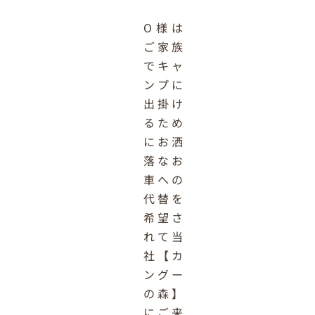
O
様は
ご家族
でキャ
ンプに
出掛け
るため
にお洒
落なお
車への
代替を
希望さ
れて当
社【カ
ングー
の森】
にご来