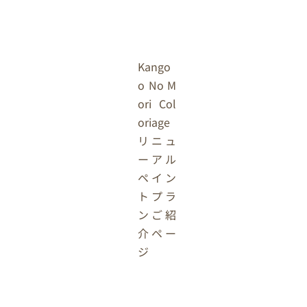
Kango
o No M
ori Col
oriage
リニュ
ーアル
ペイン
トプラ
ンご紹
介ペー
ジ