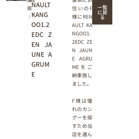
NAULT
一覧
住いのF
県
に戻
KANG
様にREN
｜
る
OO1.2
AULT KA
NGOO1.
EDC Z
2EDC ZE
EN JA
N JAUN
UNE A
E AGRU
GRUM
MEをご
E
納車致し
ました。
F様は憧
れのカン
グーを探
すため当
店を選ん