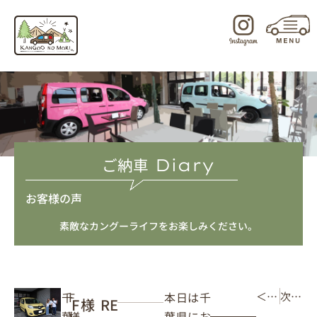
内
容
を
ス
キ
ッ
プ
ご納車
Diary
お客様の声
素敵なカングーライフをお楽しみください。
本日は千
千
F
＜ 前の記事
次の記事 ＞
F様 RE
葉県にお
葉
様