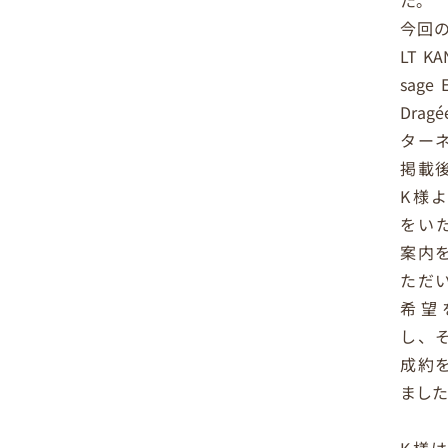
今回の
LT KA
sage 
Dra
ター
掲載
K様
をい
案内
ただ
希望
し、
成約
まし