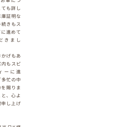
はお車につ
とても詳し
車庫証明な
手続きもス
ズに進めて
だきまし
おかげもあ
案内もスピ
ィーに進
ご多忙の中
力を賜りま
こと、心よ
謝申し上げ