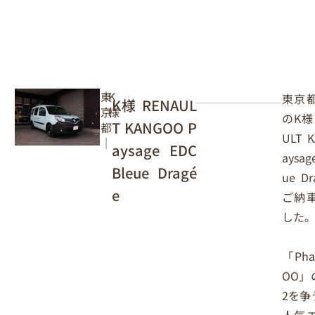
東
K
東京
K様 RENAUL
京
様
のK様
T KANGOO P
都
ULT 
｜
aysage EDC
aysag
Bleue Dragé
ue D
e
ご納
した
「Pha
OO」
2を争