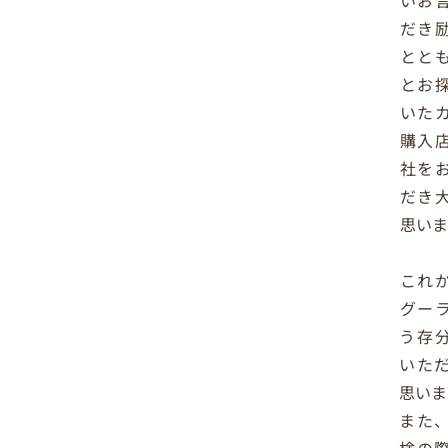
だき
とと
とお
いた
購入
社を
だき
思いま
これ
グー
う存
いた
思いま
また
検の