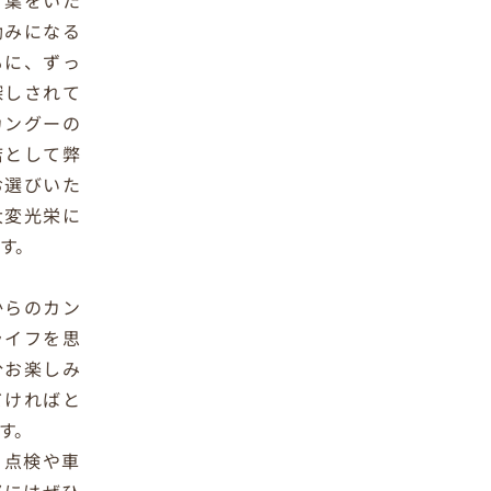
励みになる
もに、ずっ
探しされて
カングーの
店として弊
お選びいた
大変光栄に
す。
からのカン
ライフを思
分お楽しみ
だければと
す。
、点検や車
際にはぜひ