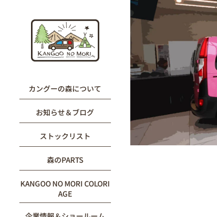
内
容
を
ス
キ
ッ
プ
カングーの森について
お知らせ＆ブログ
ストックリスト
森のPARTS
KANGOO NO MORI COLORI
AGE
企業情報＆ショールーム