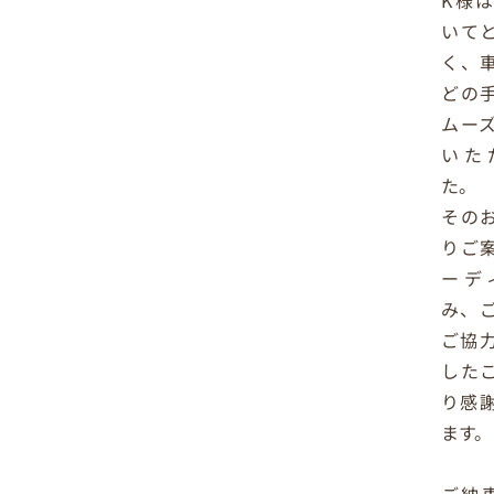
K様
いて
く、
どの
ムー
いた
た。
その
りご
ーデ
み、
ご協
した
り感
ます。