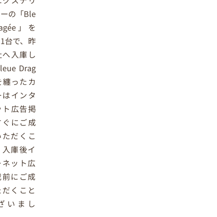
エクステリ
ーの「Ble
ragée」を
1台で、昨
社へ入庫し
eue Drag
を纏ったカ
ーはインタ
ット広告掲
すぐにご成
いただくこ
、入庫後イ
ーネット広
載前にご成
ただくこと
ざいまし