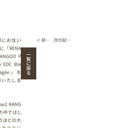
都にお住い
＜ 前の記事
次の記事 ＞
に「RENA
一
KANGOO P
覧
に
e EDC Ble
戻
ragée」を
る
車いたしま
。
se2 KANG
の中では1,
うほどの大