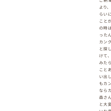
ご納
より、
らい
こと
の時
った
カン
と探
けて
みた
こと
い出
もカ
なら
森さ
と大
いお