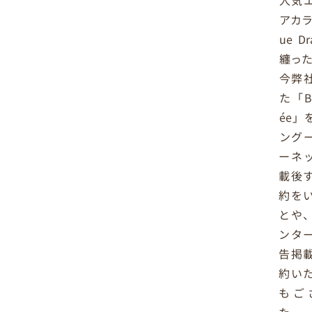
人気
アカラ
ue D
纏った
今弊
た「Bl
ée」
ング
ーネ
載後
約を
とや
ンタ
告掲
約い
もご
た。