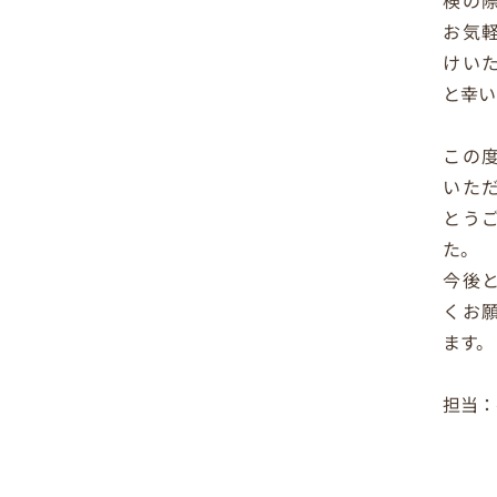
お気
けい
と幸い
この
いた
とう
た。
今後
くお
ます。
担当：