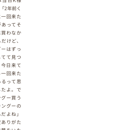
車当日K様
「2年前く
に一回来た
があってそ
は買わなか
んだけど、
グーはずっ
してて見つ
、今日来て
ら一回来た
あるって思
したよ。で
ングー買う
カングーの
んだよね」
変ありがた
言葉をいた