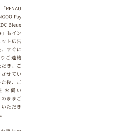
「RENAU
NGOO Pay
EDC Bleue
gée」もイン
ネット広告
後、すぐに
よりご連絡
ただき、ご
をさせてい
いた後、ご
をお伺い
そのままご
をいただき
た。