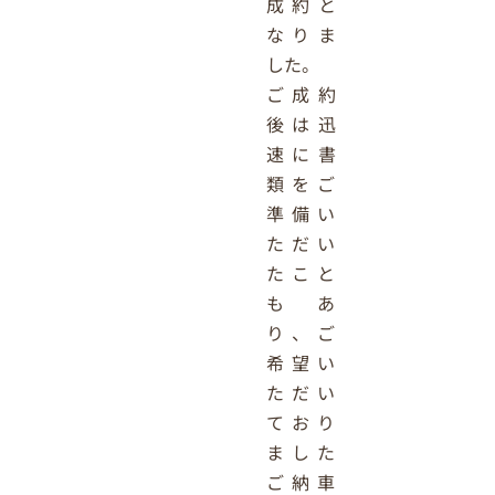
成約と
なりま
した。
ご成約
後は迅
速に書
類をご
準備い
ただい
たこと
もあ
り、ご
希望い
ただい
ており
ました
ご納車