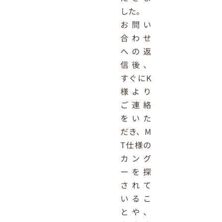
した。
お問い
合わせ
への返
信後、
すぐにK
様より
ご連絡
をいた
だき、M
T仕様の
カング
ーを探
されて
いるこ
とや、