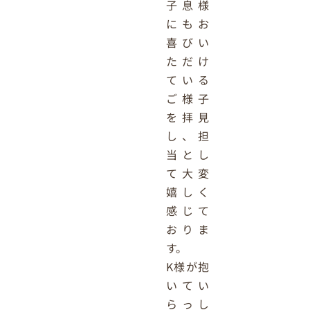
子息様
にもお
喜びい
ただけ
ている
ご様子
を拝見
し、担
当とし
て大変
嬉しく
感じて
おりま
す。
K様が抱
いてい
らっし