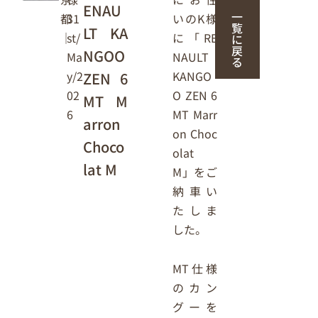
ENAU
一
いのK様
31
都
覧
LT KA
に「RE
st/
｜
に
戻
NGOO
NAULT
Ma
る
KANGO
y/2
ZEN 6
O ZEN 6
02
MT M
MT Marr
6
arron
on Choc
Choco
olat
lat M
M」をご
納車い
たしま
した。
MT仕様
のカン
グーを