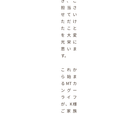
き、ご
担当さ
せてい
ただけ
たこと
を大変
光栄に
思いま
す。
これか
ら始ま
るMTカ
ングー
ライフ
が、K様
ご家族