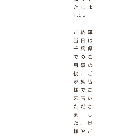
たしま
した。
ご納車
当日は
千葉県
でのご
用事の
後、ご
家族皆
様でご
来店い
ただき
まし
た。奥
様やご