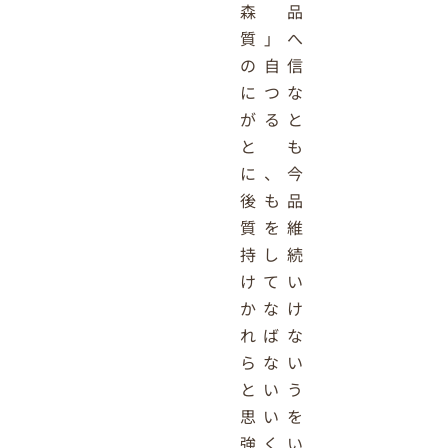
森品
質」へ
の自信
につな
がると
とも
に、今
後も品
質を維
持し続
けてい
かなけ
ればな
らない
という
思いを
強くい