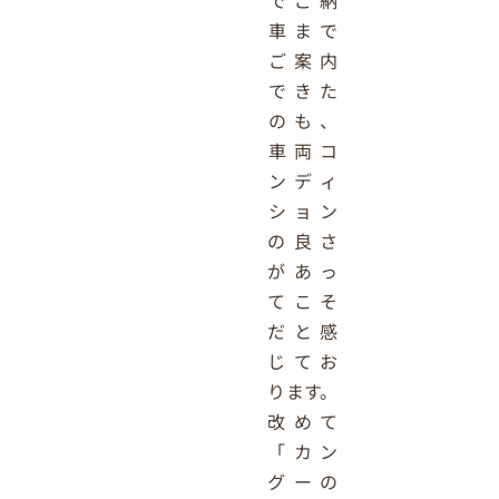
車まで
ご案内
できた
のも、
車両コ
ンディ
ション
の良さ
があっ
てこそ
だと感
じてお
ります。
改めて
「カン
グーの