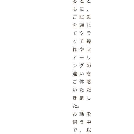
るとと
もに、
ご試乗
を通じ
てクラ
ッチ操
作やフ
ィーリ
ングの
違いを
ご体感
いただ
きまし
た。
お話を
伺う中
で、以