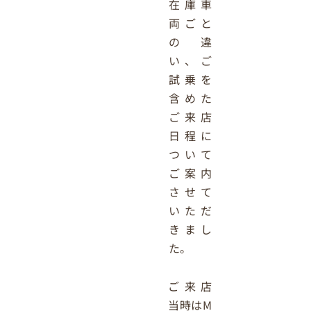
在庫車
両ごと
の違
い、ご
試乗を
含めた
ご来店
日程に
ついて
ご案内
させて
いただ
きまし
た。
ご来店
当時はM