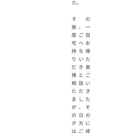
た。
その
後、一
度ご自
宅へお
持ち帰
りいた
だき奥
様とご
相談い
ただき
ました
が、そ
の日の
夕方に
はご成