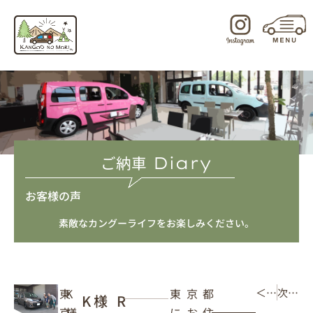
内
容
を
ス
キ
ッ
プ
ご納車
Diary
お客様の声
素敵なカングーライフをお楽しみください。
東京都
K
東
＜ 前の記事
次の記事 ＞
K様 R
にお住
様
京