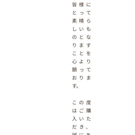
皆様に
とって
素晴ら
しいも
のとな
ります
ことを
心より
願って
おりま
す。
この度
はご購
入いた
だき、
誠にあ