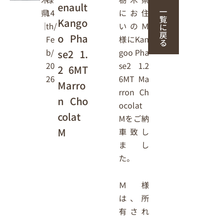
enault
一
にお住
14
県
覧
Kango
いのＭ
th/
｜
に
戻
o Pha
様にKan
Fe
る
goo Pha
b/
se2 1.
se2 1.2
20
2 6MT
6MT Ma
26
Marro
rron Ch
n Cho
ocolat
colat
Mをご納
M
車致し
まし
た。
Ｍ様
は、所
有され