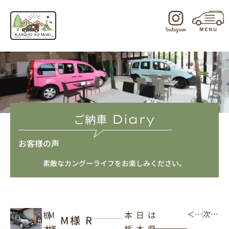
内
容
を
ス
キ
ッ
プ
ご納車
Diary
お客様の声
素敵なカングーライフをお楽しみください。
本日は
M
栃
＜ 前の記事
次の記事 ＞
M様 R
栃木県
様
木