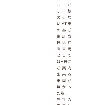
しか
し、数
の少な
いMT車
の為ご
来店当
日は在
庫車両
として
はM様に
ご案内
出来る
車両が
無かっ
た為、
当社の