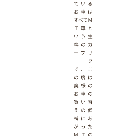
ている
お車は
すべてＭ
Ｔ車と
いう生
粋のカ
ーフリ
ーク
で、こ
の度は
奥様の
お車の
買い替
えの候
補にあ
がった
ＭＴの