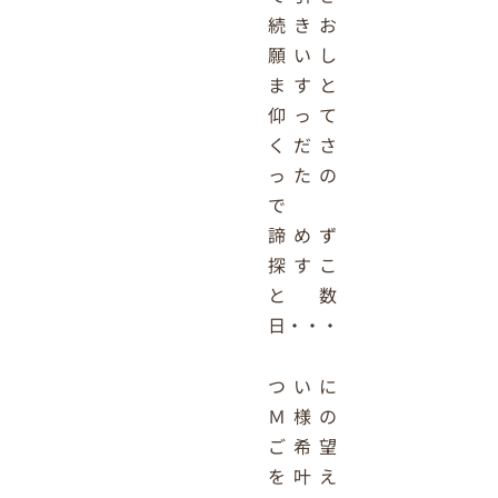
続きお
願いし
ますと
仰って
くださ
ったの
で
諦めず
探すこ
と数
日・・・
ついに
Ｍ様の
ご希望
を叶え