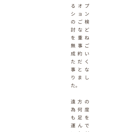
るオプ
ション
のご検
討など
を重ね
無事ご
成約い
ただく
事とな
りまし
た。
遠方の
為何度
も足を
運んで