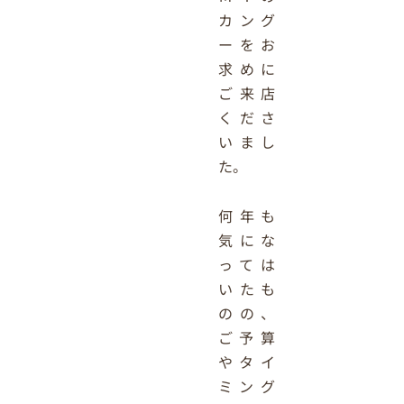
カング
ーをお
求めに
ご来店
くださ
いまし
た。
何年も
気にな
っては
いたも
のの、
ご予算
やタイ
ミング