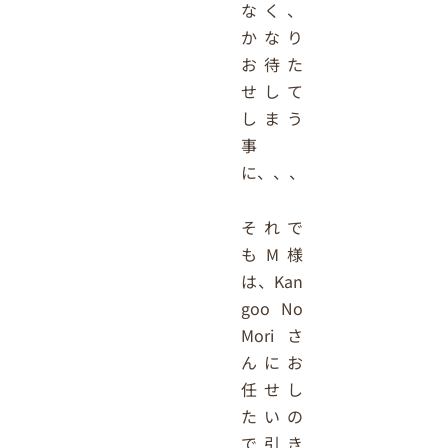
なく、
かなり
お待た
せして
しまう
事
に、、、
それで
もM様
は、Kan
goo No
Moriさ
んにお
任せし
たいの
で引き