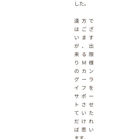
した。
遠方で
はござ
います
が、出
来る限
りＭ様
のカン
グーラ
イフを
サポー
トさせ
ていた
だけれ
ば思い
ます。