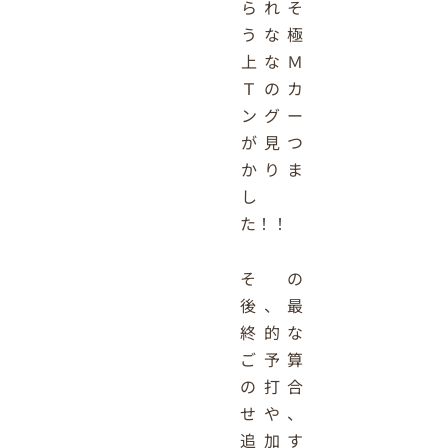
られそ
うな極
上なＭ
Ｔのカ
ングー
が見つ
かりま
し
た！！
その
後、最
終的な
ご予算
の打合
せや、
追加す