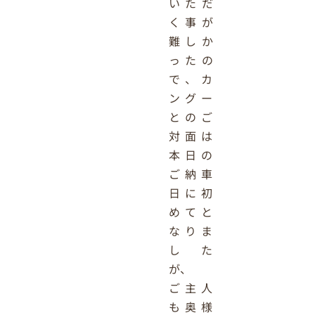
いただ
く事が
難しか
ったの
で、カ
ングー
とのご
対面は
本日の
ご納車
日に初
めてと
なりま
した
が、
ご主人
も奥様