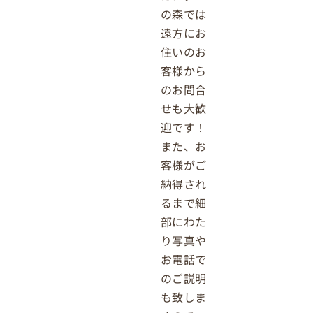
の森では
遠方にお
住いのお
客様から
のお問合
せも大歓
迎です！
また、お
客様がご
納得され
るまで細
部にわた
り写真や
お電話で
のご説明
も致しま