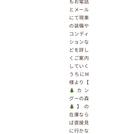
もお電話
とメール
にて現車
の装備や
コンディ
ションな
どを詳し
くご案内
していく
うちにM
様より【
カン
グーの森
】の
在庫なら
ば直接見
に行かな