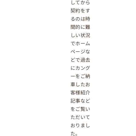
してから
契約をす
るのは時
間的に難
しい状況
でホーム
ページな
どで過去
にカング
ーをご納
車したお
客様紹介
記事など
をご覧い
ただいて
おりまし
た。