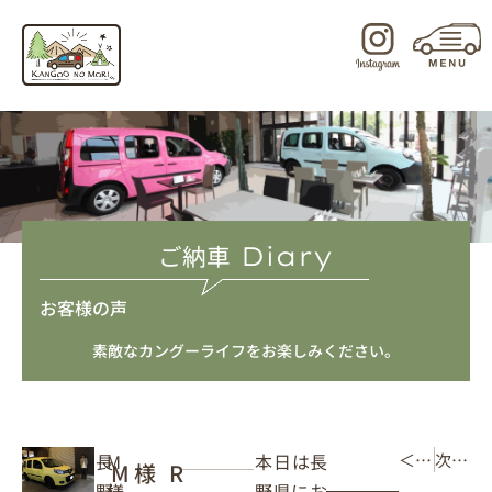
内
容
を
ス
キ
ッ
プ
ご納車
Diary
お客様の声
素敵なカングーライフをお楽しみください。
本日は長
長
M
＜ 前の記事
次の記事 ＞
M様 R
野県にお
野
様