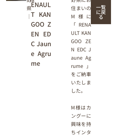
ENAUL
一覧
住まいの
県
に戻
T KAN
M様に
｜
る
GOO Z
「RENA
ULT KAN
EN ED
GOO ZE
C Jaun
N EDC J
e Agru
aune Ag
me
rume 」
をご納車
いたしま
した。
M様はカ
ングーに
興味を持
ちインタ