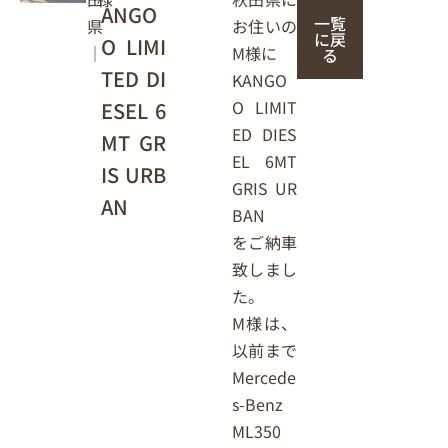
ANGO
一覧
お住いの
県
に戻
O LIMI
M様に
｜
る
TED DI
KANGO
O LIMIT
ESEL 6
ED DIES
MT GR
EL 6MT
IS URB
GRIS UR
AN
BAN
をご納車
致しまし
た。
M様は、
以前まで
Mercede
s-Benz
ML350