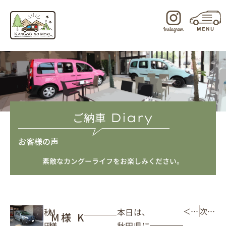
内
容
を
ス
キ
ッ
プ
ご納車
Diary
お客様の声
素敵なカングーライフをお楽しみください。
本日は、
秋
M
＜ 前の記事
次の記事 ＞
M様 K
秋田県に
田
様