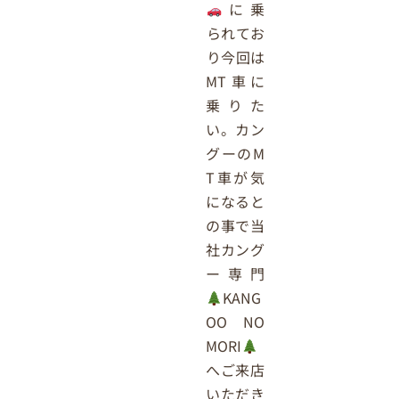
に乗
られてお
り今回は
MT車に
乗りた
い。カン
グーのM
T車が気
になると
の事で当
社カング
ー専門
KANG
OO NO
MORI
へご来店
いただき