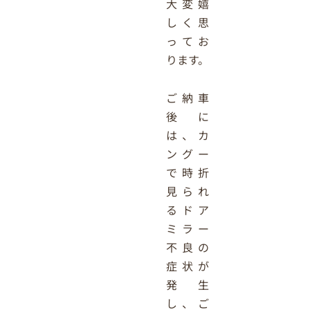
大変嬉
しく思
ってお
ります。
ご納車
後に
は、カ
ングー
で時折
見られ
るドア
ミラー
不良の
症状が
発生
し、ご