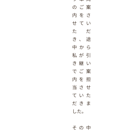
のご案
内をさ
せてい
ただ
き、途
中から
私が引
き継い
でご案
内を担
当させ
ていた
だきま
した。
その中