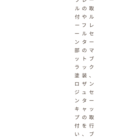
ルの取
付やル
ーフレ
ールセ
ンター
部のマ
ットブ
ラック
塗装、
ロザン
ジュセ
ンター
キャッ
プの取
付を行
い、ブ