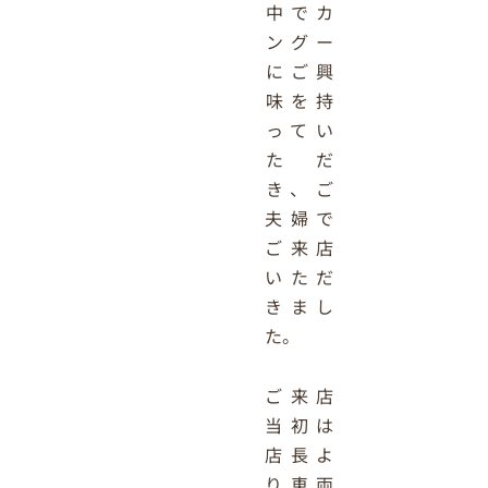
中でカ
ングー
にご興
味を持
ってい
ただ
き、ご
夫婦で
ご来店
いただ
きまし
た。
ご来店
当初は
店長よ
り車両