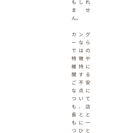
もしれ
ませ
ん。
カング
ーなら
ではの
特徴や
維持に
関する
ご不安
な点に
ついて
も、店
長とと
もに一
つひと