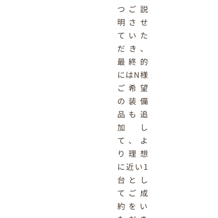
つご説
明させ
ていた
だき、
最終的
にはN様
ご希望
の装備
品も追
加し
て、よ
り理想
に近い1
台とし
てご成
約をい