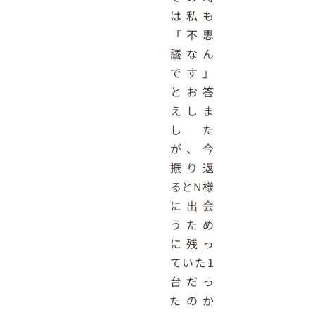
は私も
「不思
議なん
です」
とお答
えしま
した
が、今
振り返
るとN様
に出会
うため
に残っ
ていた1
台だっ
たのか