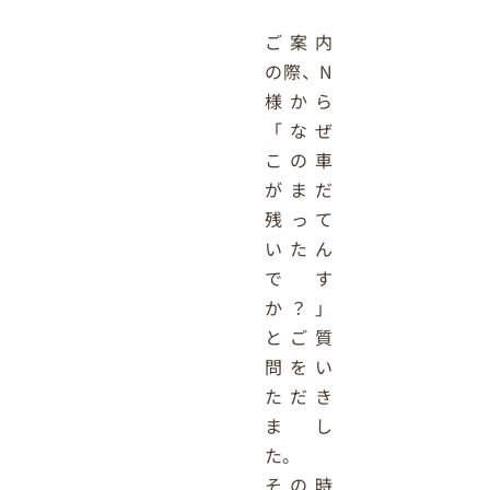
ご案内
の際、N
様から
「なぜ
この車
がまだ
残って
いたん
です
か？」
とご質
問をい
ただき
まし
た。
その時