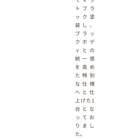
トブラ
ック塗
装し、
ブラッ
クボデ
ィとの
統一感
を高め
た特別
な仕様
へと仕
上げた1
台とな
ってお
りまし
た。