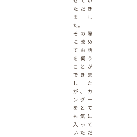
せてい
ただき
まし
た。
その際
に改め
てお話
を伺う
ことが
できま
した
が、カ
ングー
をとて
も気に
入って
いただ