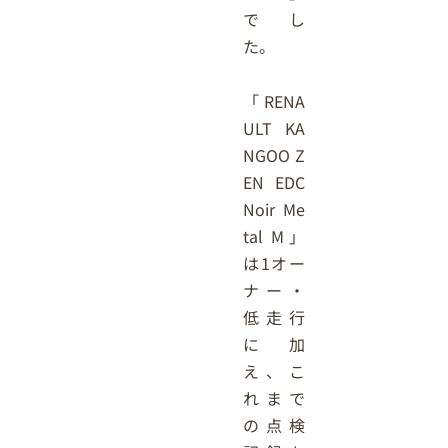
でし
た。
「RENA
ULT KA
NGOO Z
EN EDC
Noir Me
tal M」
は1オー
ナー・
低走行
に加
え、こ
れまで
の点検