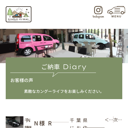
内
容
を
ス
キ
ッ
プ
ご納車
Diary
お客様の声
素敵なカングーライフをお楽しみください。
千葉県
N
千
＜ 前の記事
次の記事 ＞
N様 R
にお住
様
葉