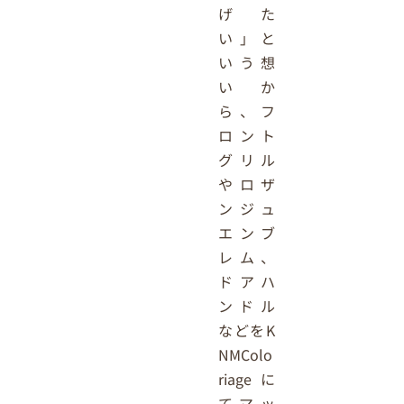
げた
い」と
いう想
いか
ら、フ
ロント
グリル
やロザ
ンジュ
エンブ
レム、
ドアハ
ンドル
などをK
NMColo
riageに
てマッ