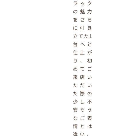
ラック
の魅力
をさら
に引き
立てた1
台へと
仕上が
り、初
めてご
来店い
ただい
た際の
少し不
安そう
なご表
情とは
違い、