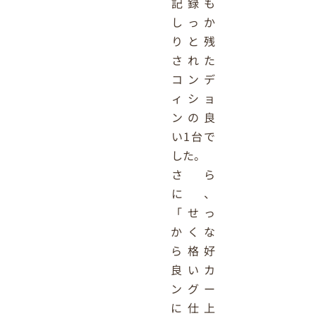
記録も
しっか
りと残
された
コンデ
ィショ
ンの良
い1台で
した。
さら
に、
「せっ
かくな
ら格好
良いカ
ングー
に仕上