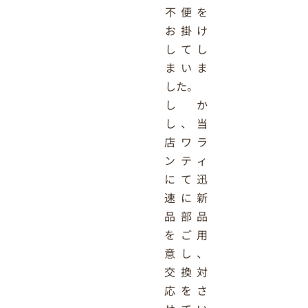
不便を
お掛け
してし
まいま
した。
しか
し、当
店ワラ
ンティ
にて迅
速に新
品部品
をご用
意し、
交換対
応をさ