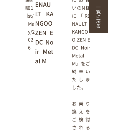
ENAU
一
いのN様
31
県
覧
LT KA
に「RE
st/
｜
に
戻
NGOO
NAULT
Ma
る
KANGO
y/2
ZEN E
O ZEN E
02
DC No
DC Noir
6
ir Met
Metal
al M
M」をご
納車い
たしま
した。
お乗り
換えを
ご検討
される