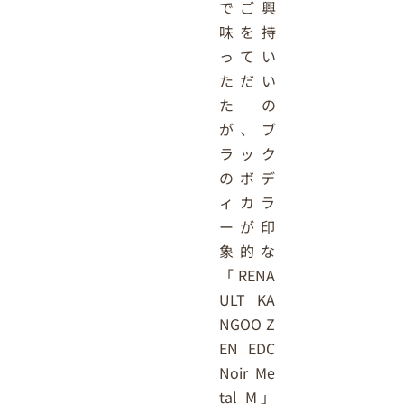
でご興
味を持
ってい
ただい
たの
が、ブ
ラック
のボデ
ィカラ
ーが印
象的な
「RENA
ULT KA
NGOO Z
EN EDC
Noir Me
tal M」