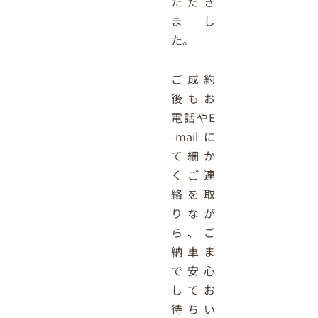
ただき
まし
た。
ご成約
後もお
電話やE
-mailに
て細か
くご連
絡を取
りなが
ら、ご
納車ま
で安心
してお
待ちい