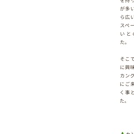
を持
が多
ら広
スペ
いと
た。
そこ
に興
カン
にご
く事
た。