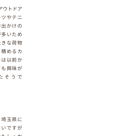
アウトドア
ーツやテニ
お出かけの
が多いため
大きな荷物
く積めるカ
ーは以前か
ても興味が
たそうで
、埼玉県に
まいですが