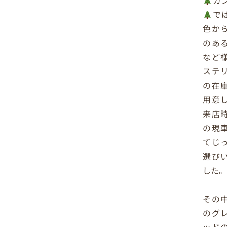
カ
で
色か
のあ
など
ステ
の在
用意
来店
の現
てじ
選び
した
その
のグ