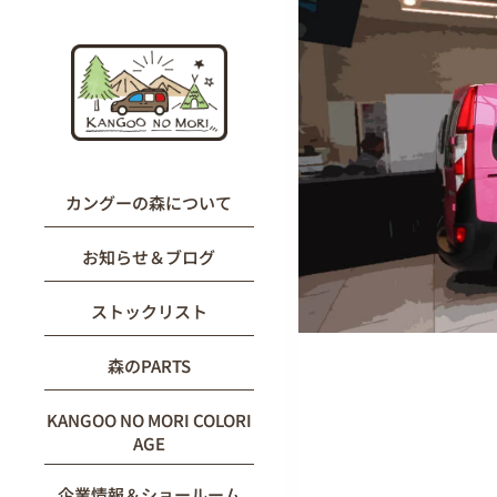
内
容
を
ス
キ
ッ
プ
カングーの森について
お知らせ＆ブログ
ストックリスト
森のPARTS
KANGOO NO MORI COLORI
AGE
企業情報＆ショールーム