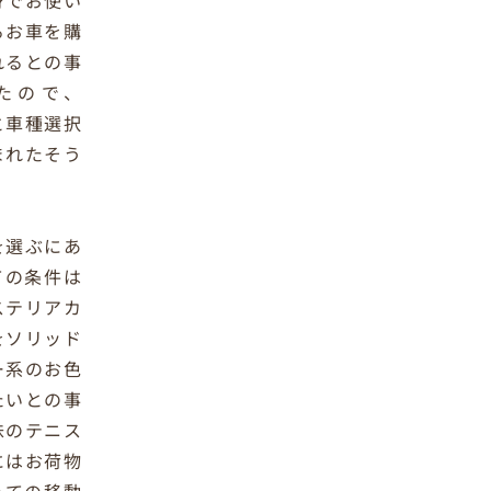
身でお使い
るお車を購
れるとの事
たので、
と車種選択
まれたそう
を選ぶにあ
ての条件は
ステリアカ
をソリッド
ー系のお色
たいとの事
味のテニス
にはお荷物