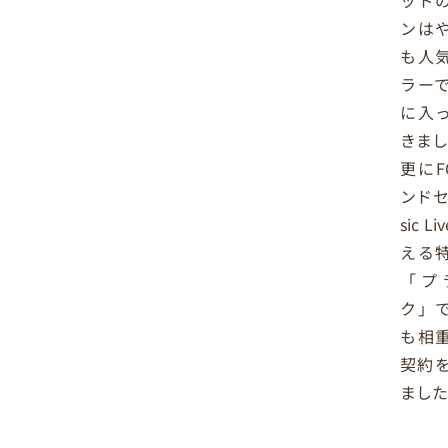
ッド
ンは
も人
ラー
に入
きま
更にF
ンドセ
sic 
える
「プ
ク」
も相
契約
ました