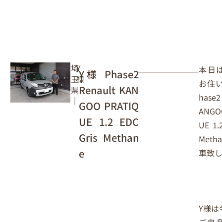
埼
Y
本日
Y様 Phase2
玉
様
お住
Renault KAN
県
hase2
｜
GOO PRATIQ
ANGO
UE 1.2 EDC
UE 1.
Gris Methan
Meth
e
車致
Y
様は