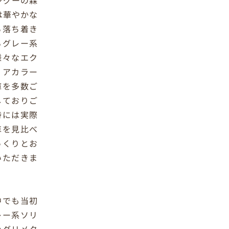
ングーの森
は華やかな
ら落ち着き
るグレー系
様々なエク
リアカラー
庫を多数ご
しておりご
時には実際
車を見比べ
っくりとお
いただきま
。
中でも当初
レー系ソリ