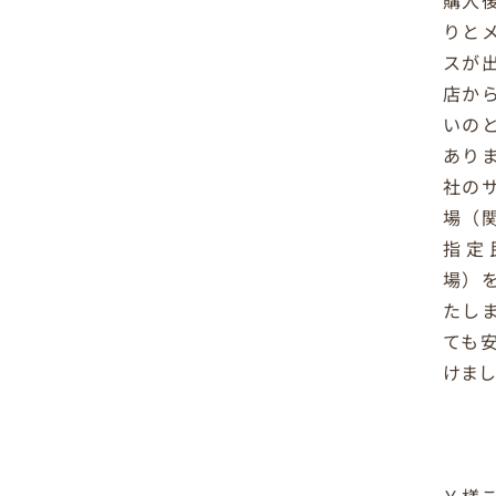
購入
りと
スが
店か
いの
あり
社の
場（
指定
場）
たし
ても
けまし
Ｙ様