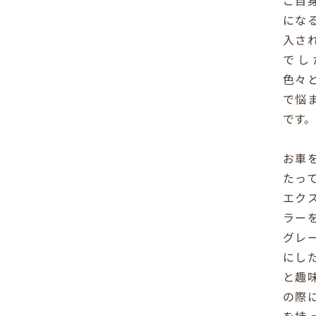
ご自
にな
入さ
でし
色々
で悩
です。
お車
たっ
エク
ラー
グレ
にし
と趣
の際