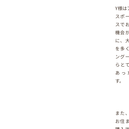
Y
様は
スポ
スで
機会
に、
を多
ング
らと
あっ
す。
また
お住