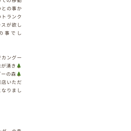
っての移動
いとの事か
いトランク
ースが欲し
の事でし
でカングー
味が湧き
グーの森
来店いただ
となりまし