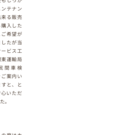
後もしっか
メンテナン
出来る販売
ら購入した
とご希望が
ましたが当
サービス工
関東運輸局
民間車検
をご案内い
ますと、と
安心いただ
た。
この度はカ