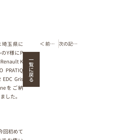
は埼玉県に
＜ 前の記事
次の記事 ＞
いの
Y
様に
P
一
 Renault K
覧
に
O PRATIQ
戻
2 EDC Gris
る
ane
をご納
しました。
今回初めて