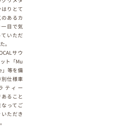
のグリメタ
やはりとて
気のあるカ
で一目で気
っていただ
した。
OCALサウ
ット「Mu
Live」等を備
特別仕様車
ラティー
であること
重なってご
をいただき
。