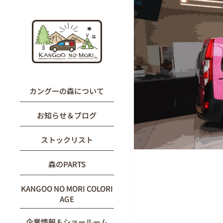
内
容
を
ス
キ
ッ
プ
カングーの森について
お知らせ＆ブログ
ストックリスト
森のPARTS
KANGOO NO MORI COLORI
AGE
企業情報＆ショールーム