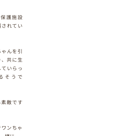
は保護施設
護されてい
ちゃんを引
り、共に生
していらっ
るそうで
も素敵です
でワンちゃ
ご一緒に