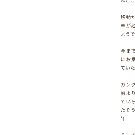
移動
車が
よう
今ま
にお
ていた
カン
前よ
てい
たそう
*)