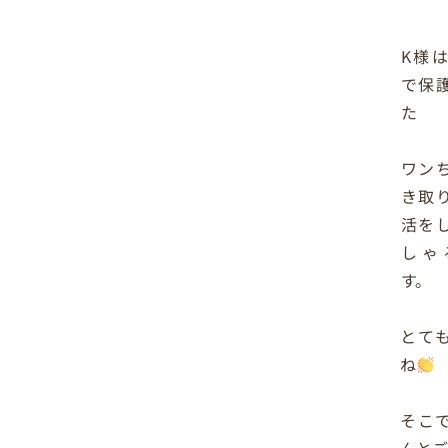
K様
で保
た
ワン
き取
活を
しゃ
す。
とて
ね
そこ
んと