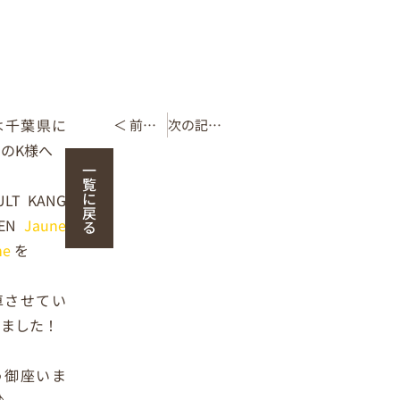
は千葉県に
＜ 前の記事
次の記事 ＞
のK様へ
一
覧
に
ULT KANG
戻
ZEN
Jaune
る
me
を
車させてい
きました！
う御座いま
♪