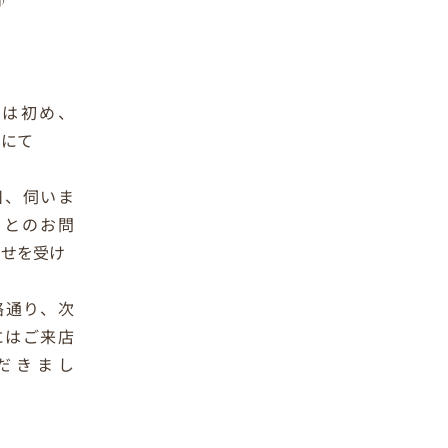
には初め、
トにて
日、伺いま
」とのお問
わせを受け
絡通り、次
にはご来店
だきまし