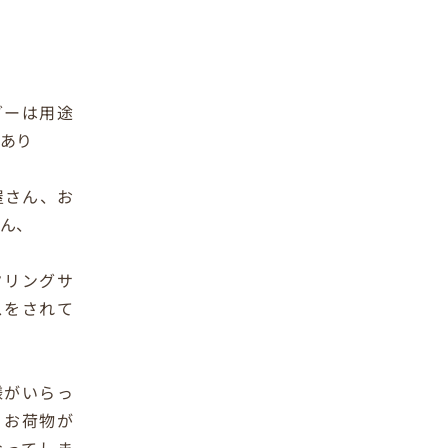
グーは用途
あり
屋さん、お
ん、
タリングサ
スをされて
様がいらっ
りお荷物が
なってしま