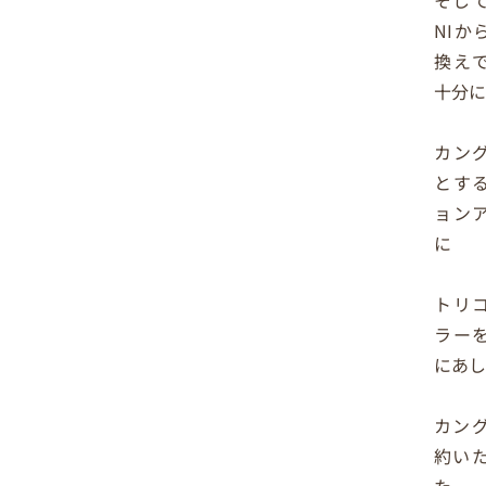
そして
NIか
換え
十分
カン
とす
ョン
に
トリ
ラー
にあ
カン
約い
た。