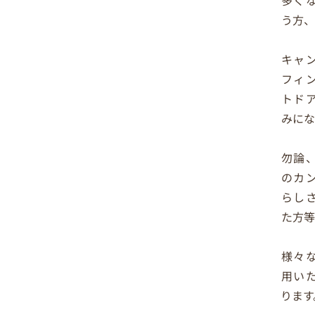
う方、
キャ
フィ
トド
みにな
勿論
のカ
らし
た方等
様々
用い
ります