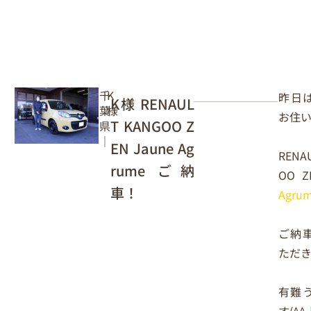
千
K
昨日
K様 RENAUL
葉
様
お住い
T KANGOO Z
県
｜
EN Jaune Ag
RENA
rume ご納
OO 
車！
Agru
ご納
ただ
有難
す(^^