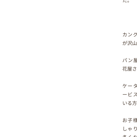
カン
が沢山
パン
花屋さ
ケー
ービ
いる方
お子
しゃ
多く