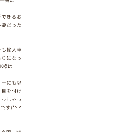
ができるお
必要だった
で
でも輸入車
乗りになっ
K様は
グーにも以
り目を付け
らっしゃっ
です(*^-^