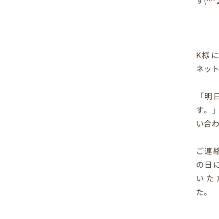
K様
ネッ
「明
す。
い合
ご連
の日
いた
た。