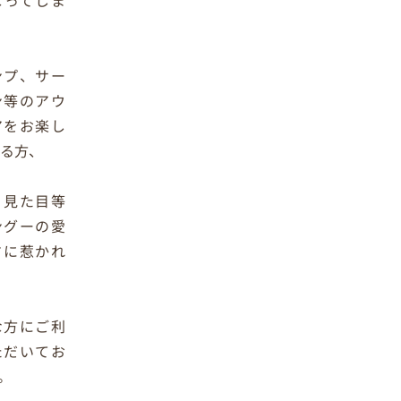
ンプ、サー
ン等のアウ
アをお楽し
る方、
、見た目等
ングーの愛
さに惹かれ
な方にご利
ただいてお
。