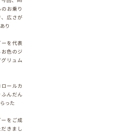
今回、MI
らのお乗り
で、広さが
にあり
グーを代表
るお色のジ
アグリュム
コロールカ
をふんだん
しらった
グーをご成
ただきまし