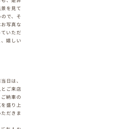
ちも、是非
光景を見て
いので、そ
はお写真な
っていただ
と、嬉しい
車当日は、
人とご来店
、ご納車の
真を盛り上
いただきま
のご友人お