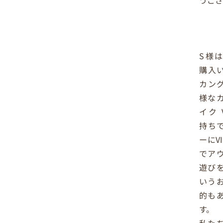
S様
購入
カン
様な
イク 
持ち
ーにV
でア
遊び
いう
的も
す。