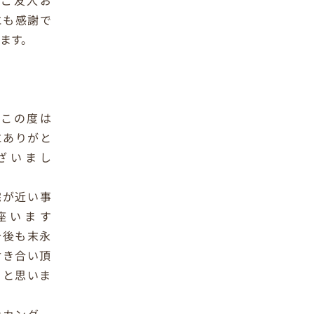
にも感謝で
ます。
、この度は
にありがと
ざいまし
宅が近い事
座います
今後も末永
付き合い頂
らと思いま
なカングー