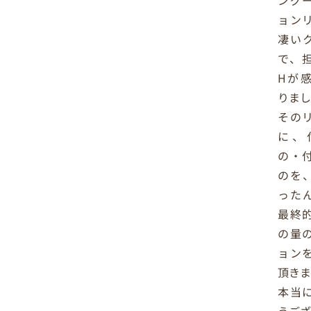
ング
ョン
凄い
で、
Hが
りま
その
に、
の・
のを
った
最終
の量
ョン
頂き
本当
うご