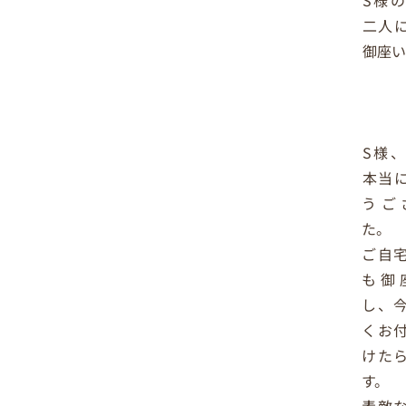
二人
御座い
S様
本当
うご
た。
ご自
も御
し、
くお
けた
す。
素敵