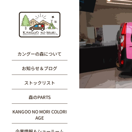
内
容
を
ス
キ
ッ
プ
カングーの森について
お知らせ＆ブログ
ストックリスト
森のPARTS
KANGOO NO MORI COLORI
AGE
企業情報＆ショールーム