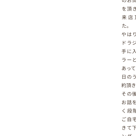
のお
を頂
来店
た。
やは
ドラ
手に
ラー
あって
日の
約頂
その
お話
く段
ご自
きて