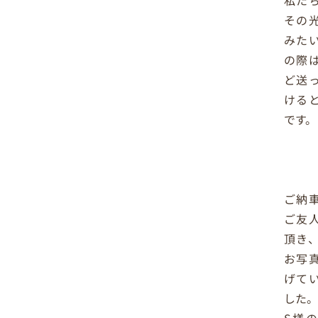
私た
その
みた
の際
ど送
ける
です。
ご納
ご友
頂き
お写
げて
した。
S様