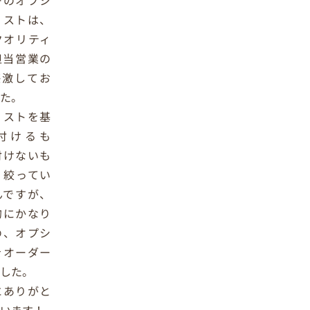
ーのオプシ
リストは、
クオリティ
担当営業の
感激してお
した。
リストを基
付けるも
付けないも
、絞ってい
んですが、
的にかなり
の、オプシ
をオーダー
ました。
にありがと
ざいます！