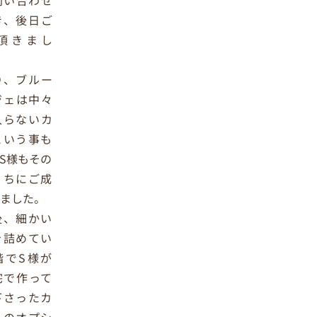
問い合わせ
き、後日ご
頂きまし
り、ブルー
ジェは中々
入らないカ
という事も
S様もその
うちにご成
きました。
後、細かい
を詰めてい
階でS様が
宅で作って
下さったカ