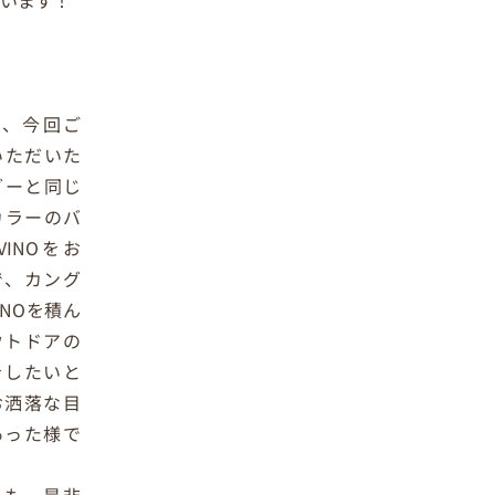
は、今回ご
いただいた
グーと同じ
カラーのバ
VINOをお
で、カング
INOを積ん
ウトドアの
をしたいと
お洒落な目
あった様で