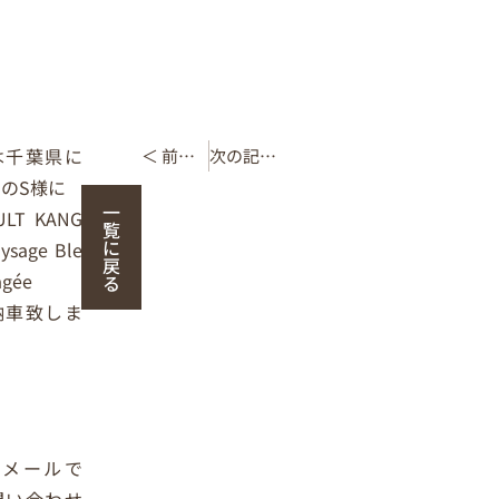
は千葉県に
＜ 前の記事
次の記事 ＞
のS様に
一
ULT KANG
覧
に
ysage Ble
戻
agée
る
納車致しま
。
はメールで