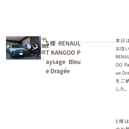
千
S
本日
S様 RENAUL
葉
様
お住い
T KANGOO P
県
RENA
｜
aysage Bleu
OO Pa
e Dragée
ue Dr
をご
した
S様