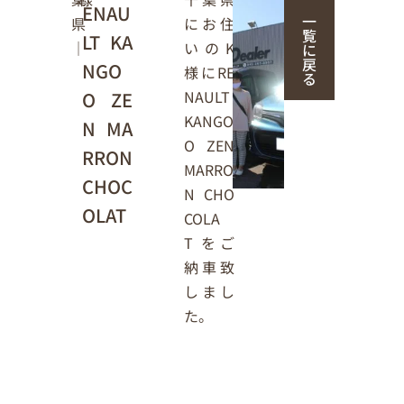
ENAU
一
にお住
県
覧
LT KA
いのK
｜
に
戻
NGO
様にRE
る
NAULT
O ZE
KANGO
N MA
O ZEN
RRON
MARRO
CHOC
N CHO
OLAT
COLA
T をご
納車致
しまし
た。