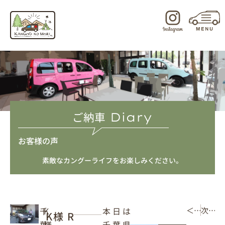
内
容
を
ス
キ
ッ
プ
ご納車
Diary
お客様の声
素敵なカングーライフをお楽しみください。
本日は
千
K
＜ 前の記事
次の記事 ＞
K様 R
千葉県
葉
様