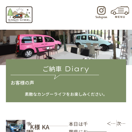
内
容
を
ス
キ
ッ
プ
ご納車
Diary
お客様の声
素敵なカングーライフをお楽しみください。
本日は千
千
K
＜ 前の記事
次の記事 ＞
K様 KA
葉県にお
葉
様