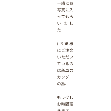
一緒にお
写真に入
ってもら
いまし
た！
(お嬢様
にご注文
いただい
ているの
は新車の
カングー
の為、
もう少し
お時間頂
きます。