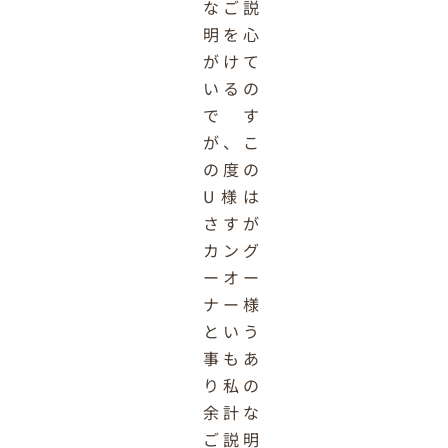
なご説
明を心
がけて
いるの
です
が、こ
の度の
U様は
さすが
カング
ーオー
ナー様
という
事もあ
り私の
余計な
ご説明