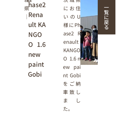
hase2
一
にお住
県
覧
Rena
いのU
｜
に
戻
ult KA
様にPh
る
ase2 R
NGO
enault
O 1.6
KANGO
new
O 1.6 n
paint
ew pai
Gobi
nt Gobi
をご納
車致し
まし
た。