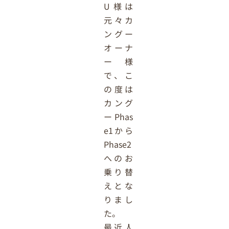
U様は
元々カ
ングー
オーナ
ー様
で、こ
の度は
カング
ーPhas
e1から
Phase2
へのお
乗り替
えとな
りまし
た。
最近人