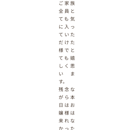
ご家族
全員と
ても気
に入っ
ていた
だけた
様でと
ても嬉
しく思
いま
す。
残念な
がら本
日はお
嬢様は
来れな
かった