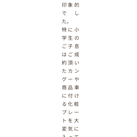
印象的
でし
た。
特に小
学生の
ご子息
はご成
約頂い
たカン
グーや
商品車
に付け
る化粧
プレー
トを大
変気に
入って