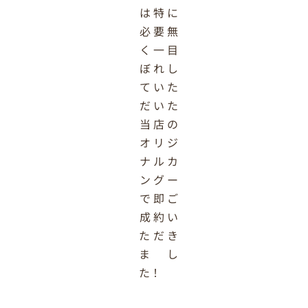
は特に
必要無
く一目
ぼれし
ていた
だいた
当店の
オリジ
ナルカ
ングー
で即ご
成約い
ただき
まし
た！