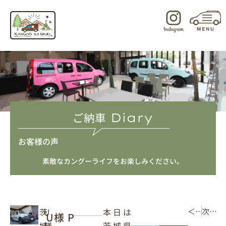
内
容
を
ス
キ
ッ
プ
ご納車
Diary
お客様の声
素敵なカングーライフをお楽しみください。
本日は
茨
U
＜ 前の記事
次の記事 ＞
U様 P
茨城県
城
様