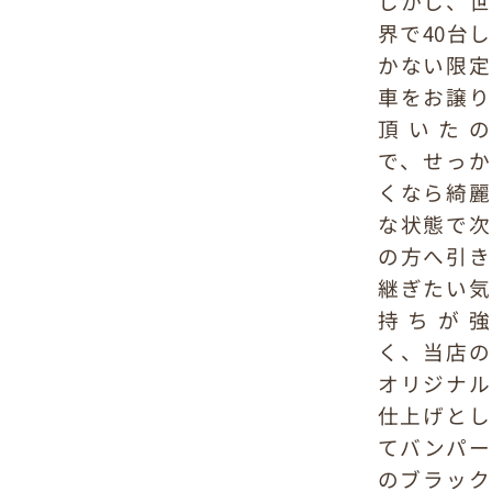
しかし、世
界で40台し
かない限定
車をお譲り
頂いたの
で、せっか
くなら綺麗
な状態で次
の方へ引き
継ぎたい気
持ちが強
く、当店の
オリジナル
仕上げとし
てバンパー
のブラック