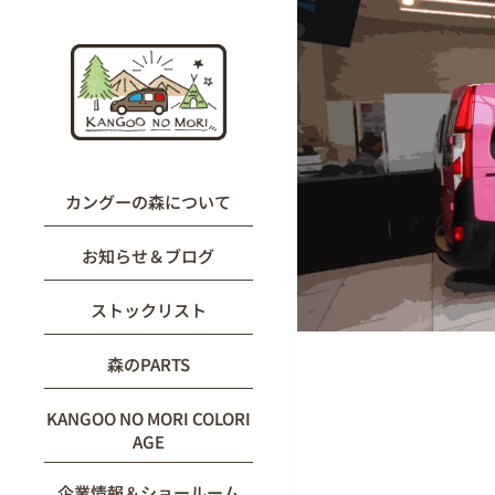
内
容
を
ス
キ
ッ
プ
カングーの森について
お知らせ＆ブログ
ストックリスト
森のPARTS
KANGOO NO MORI COLORI
AGE
企業情報＆ショールーム