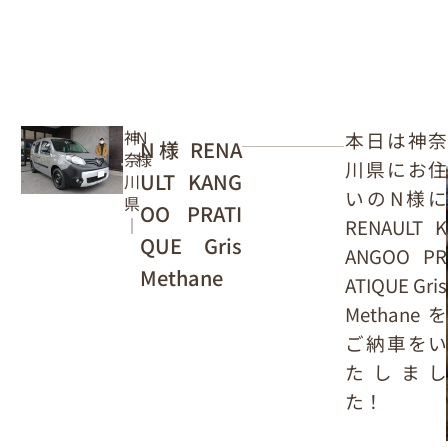
神
N
本日は神奈
N様 RENA
奈
様
川県にお住
ULT KANG
川
いのN様に
県
OO PRATI
RENAULT K
｜
QUE Gris
ANGOO PR
Methane
ATIQUE Gris
Methane を
ご納車をい
たしまし
た！