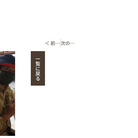
＜ 前の記事
次の記事 ＞
一
覧
に
戻
る