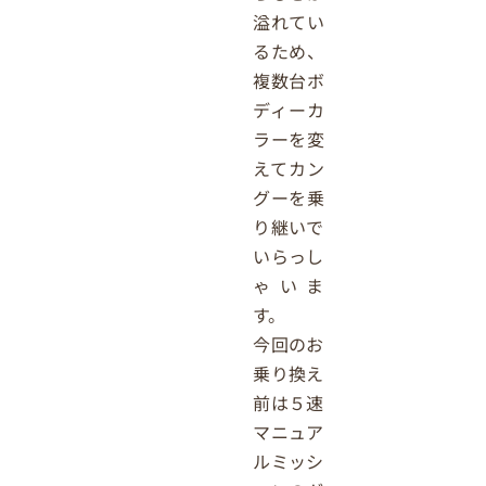
溢れてい
るため、
複数台ボ
ディーカ
ラーを変
えてカン
グーを乗
り継いで
いらっし
ゃいま
す。
今回のお
乗り換え
前は５速
マニュア
ルミッシ