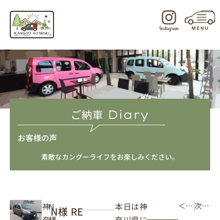
内
容
を
ス
キ
ッ
プ
ご納車
Diary
お客様の声
素敵なカングーライフをお楽しみください。
本日は神
神
N
＜ 前の記事
次の記事 ＞
N様 RE
奈川県に
奈
様