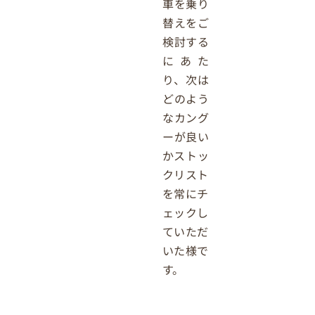
車を乗り
替えをご
検討する
にあた
り、次は
どのよう
なカング
ーが良い
かストッ
クリスト
を常にチ
ェックし
ていただ
いた様で
す。