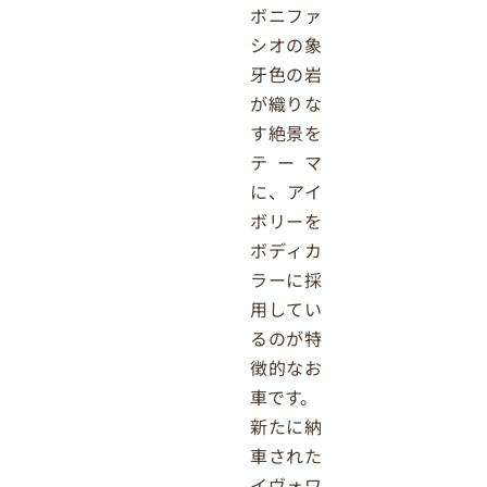
ボニファ
シオの象
牙色の岩
が織りな
す絶景を
テーマ
に、アイ
ボリーを
ボディカ
ラーに採
用してい
るのが特
徴的なお
車です。
新たに納
車された
イヴォワ