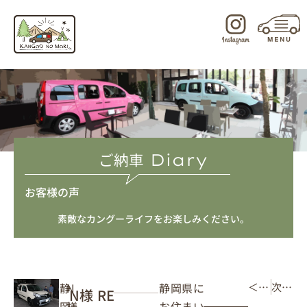
内
容
を
ス
キ
ッ
プ
ご納車
Diary
お客様の声
素敵なカングーライフをお楽しみください。
静岡県に
静
N
＜ 前の記事
次の記事 ＞
N様 RE
お住まい
岡
様