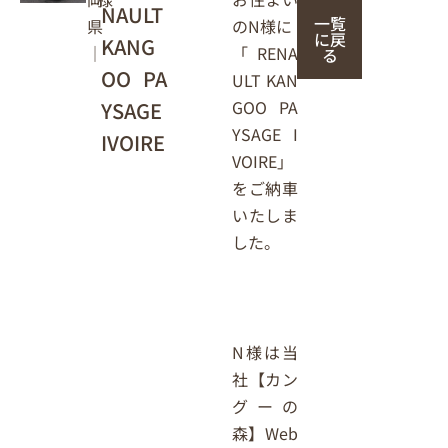
NAULT
一覧
の
N
県
様に
に戻
KANG
「
RENA
｜
る
OO PA
ULT KAN
GOO PA
YSAGE
YSAGE I
IVOIRE
VOIRE
」
をご納車
いたしま
した。
N
様は当
社【カン
グーの
森】Web