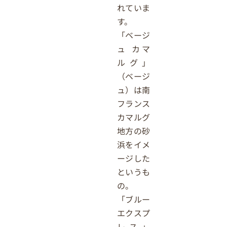
れていま
す。
「ベージ
ュ カマ
ルグ」
（ベージ
ュ）は南
フランス
カマルグ
地方の砂
浜をイメ
ージした
というも
の。
「ブルー
エクスプ
レス」