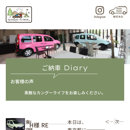
内
容
を
ス
キ
ッ
プ
ご納車
Diary
お客様の声
素敵なカングーライフをお楽しみください。
本日は、
東
H
＜ 前の記事
次の記事 ＞
H様 RE
東京都に
京
様