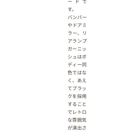
ードで
す。
バンパー
やドアミ
ラー、リ
アランプ
ガーニッ
シュはボ
ディー同
色ではな
く、あえ
てブラッ
クを採用
すること
でレトロ
な雰囲気
が演出さ