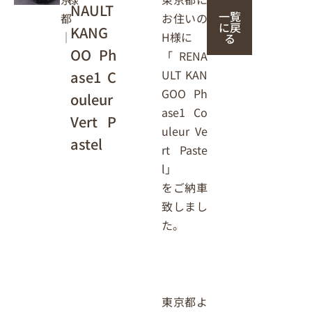
NAULT
一覧
お住いの
都
に戻
KANG
H様に
｜
る
OO Ph
「RENA
ULT KAN
ase1 C
GOO Ph
ouleur
ase1 Co
Vert P
uleur Ve
astel
rt Paste
l」
をご納車
致しまし
た。
東京都よ