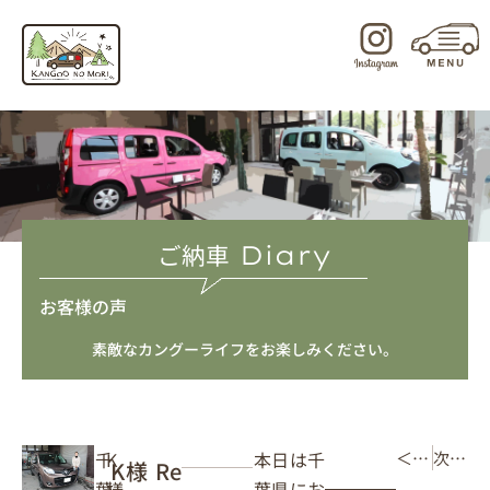
内
容
を
ス
キ
ッ
プ
ご納車
Diary
お客様の声
素敵なカングーライフをお楽しみください。
本日は千
千
K
＜ 前の記事
次の記事 ＞
K様 Re
葉県にお
葉
様