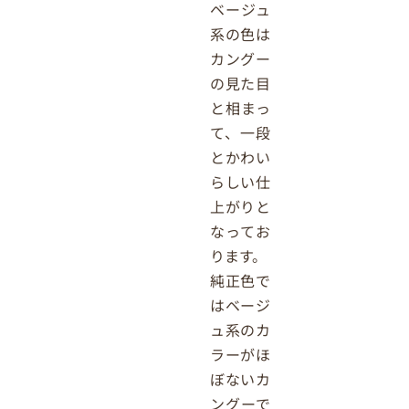
ベージュ
系の色は
カングー
の見た目
と相まっ
て、一段
とかわい
らしい仕
上がりと
なってお
ります。
純正色で
はベージ
ュ系のカ
ラーがほ
ぼないカ
ングーで