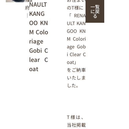
NAULT
一覧
のT様に
府
に戻
KANG
「RENA
｜
る
OO KN
ULT KAN
GOO KN
M Colo
M Colori
riage
age Gob
Gobi C
i Clear C
lear C
oat」
oat
をご納車
いたしま
した。
T様は、
当社掲載