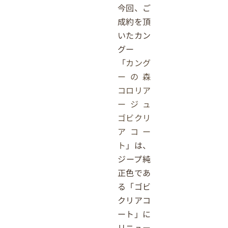
今回、ご
成約を頂
いたカン
グー
「
カング
ーの森
コロリア
ージュ
ゴビクリ
アコー
ト
」は、
ジープ純
正色であ
る「ゴビ
クリアコ
ート」に
リニュー