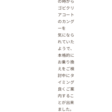
の時から
ゴビクリ
アコート
のカング
ーを
気になら
れていた
ようで、
本格的に
お乗り換
えをご検
討中にタ
イミング
良くご案
内するこ
とが出来
ました。