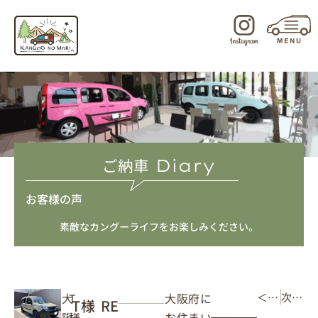
内
容
を
ス
キ
ッ
プ
ご納車
Diary
お客様の声
素敵なカングーライフをお楽しみください。
大阪府に
大
T
＜ 前の記事
次の記事 ＞
T様 RE
お住まい
阪
様