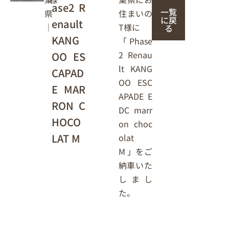
ase2 R
一覧
住まいの
県
に戻
enault
T様に
｜
る
KANG
「Phase
2 Renau
OO ES
lt KANG
CAPAD
OO ESC
E MAR
APADE E
RON C
DC marr
HOCO
on choc
LAT M
olat
M 」をご
納車いた
しまし
た。