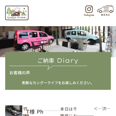
内
容
を
ス
キ
ッ
プ
ご納車
Diary
お客様の声
素敵なカングーライフをお楽しみください。
本日は千
千
T
＜ 前の記事
次の記事 ＞
T様 Ph
葉県にお
葉
様