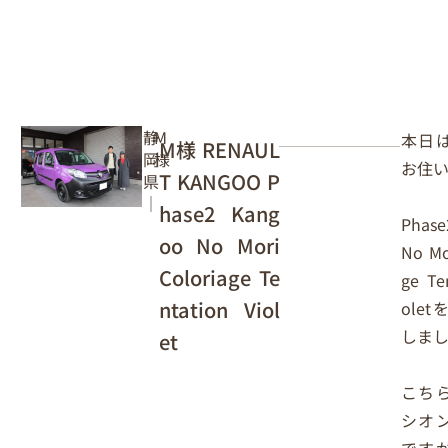
静
M
本日
M様 RENAUL
岡
様
お住い
T KANGOO P
県
｜
hase2 Kang
Phase
oo No Mori
No Mo
Coloriage Te
ge Te
ntation Viol
ole
しま
et
こち
シオ