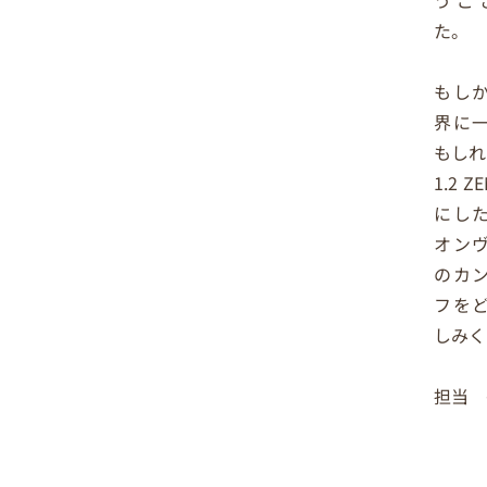
た。
もし
界に
もしれ
1.2 
にし
オン
のカ
フを
しみく
担当 