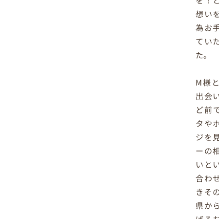
を！
想い
為お
てい
た。
M様
出会
ど前
タや
ジを
ーの
いと
合わ
きそ
県か