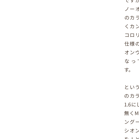
です
ノー
のカ
くカ
コロ
仕様
オン
なっ
す。
とい
のカ
1.6
無くM
ング
シオ