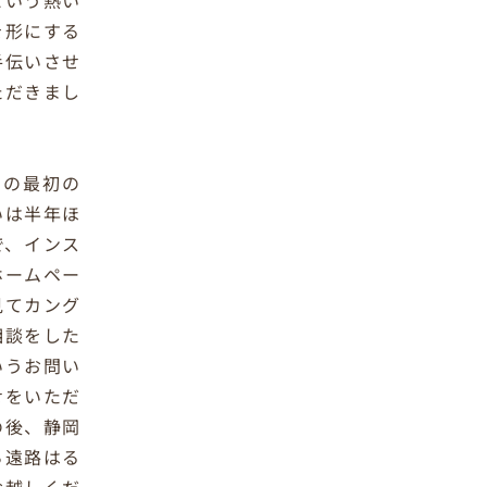
という熱い
を形にする
手伝いさせ
ただきまし
との最初の
いは半年ほ
で、インス
ホームペー
見てカング
相談をした
いうお問い
せをいただ
の後、静岡
ら遠路はる