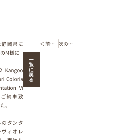
は静岡県に
＜ 前の記事
次の記事 ＞
のM様に
一
覧
に
2 Kangoo
戻
ri Coloria
る
ntation Vi
tをご納車致
した。
らのタンタ
ンヴィオレ