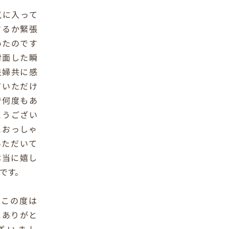
気に入って
さるか緊張
いたのです
対面した瞬
夫婦共に感
ていただけ
で何度もあ
とうござい
とおっしゃ
いただいて
本当に嬉し
です。
、この度は
にありがと
ざいまし