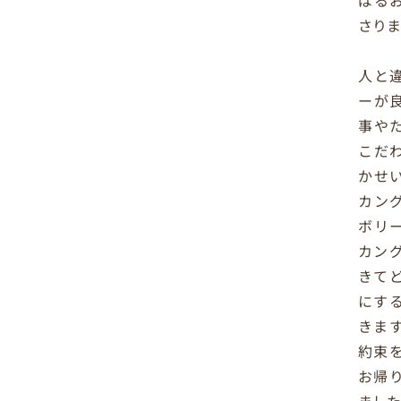
ばる
さり
人と
ーが
事や
こだ
かせ
カン
ボリ
カン
きて
にす
きま
約束
お帰
まし