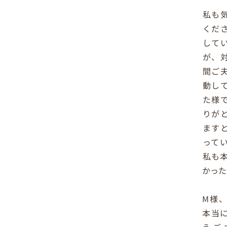
私も
くだ
して
が、
間ご
動し
た様
りが
ます
って
私も
かった
M様
本当
うご