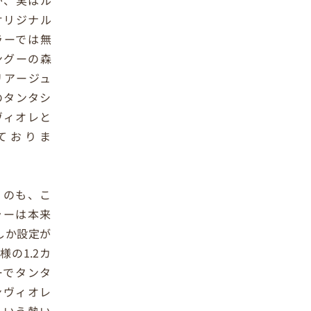
が、実はル
オリジナル
ラーでは無
ングーの森
リアージュ
のタンタシ
ヴィオレと
ておりま
うのも、こ
ラーは本来
にしか設定が
様の1.2カ
ーでタンタ
ンヴィオレ