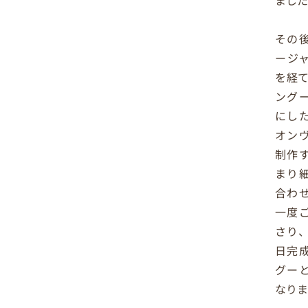
その
ージ
を経て
ング
にし
オン
制作
まり
合わ
一度
さり
日完
グー
なりま