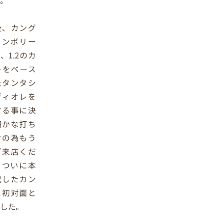
後、カング
ャンボリー
、1.2のカ
ーをベース
たタンタシ
ヴィオレを
する事に決
細かな打ち
せの為もう
ご来店くだ
、ついに本
成したカン
と初対面と
した。