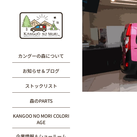
内
容
を
ス
キ
ッ
プ
カングーの森について
お知らせ＆ブログ
ストックリスト
森のPARTS
KANGOO NO MORI COLORI
AGE
企業情報＆ショールーム