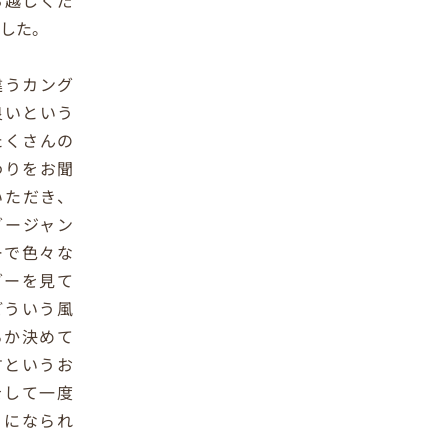
お越しくだ
ました。
違うカング
良いという
たくさんの
わりをお聞
いただき、
グージャン
ーで色々な
グーを見て
どういう風
るか決めて
すというお
をして一度
りになられ
た。