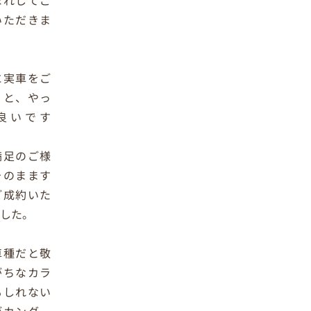
ぼれしてご
いただきま
。
に実車をご
くと、やっ
良いです
！
満足のご様
そのまます
ご成約いた
ました。
車種だと敬
がちなカラ
もしれない