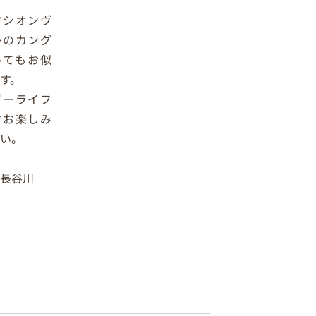
タシオンヴ
レのカング
ってもお似
す。
グーライフ
ぞお楽しみ
い。
長谷川