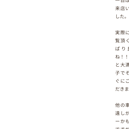
一目
来店
した
実際
覧頂
ぱり
ね！
と大
子で
ぐに
だき
他の
遠し
ーか