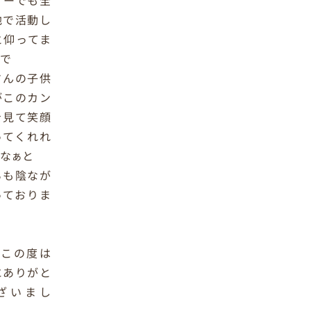
地で活動し
と仰ってま
で
さんの子供
がこのカン
を見て笑顔
ってくれれ
なぁと
ちも陰なが
っておりま
、この度は
にありがと
ざいまし