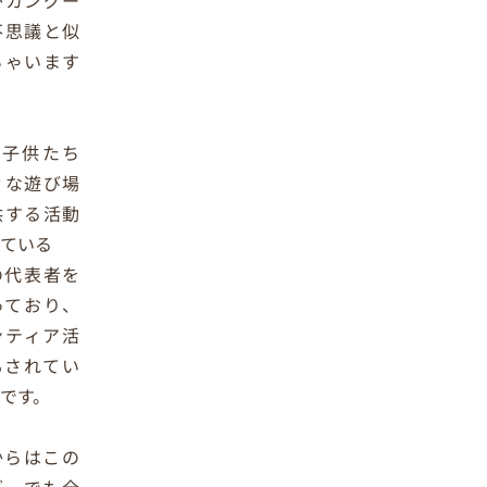
がカングー
不思議と似
ちゃいます
。
は子供たち
々な遊び場
供する活動
れている
の代表者を
っており、
ンティア活
もされてい
です。
からはこの
グーでも全