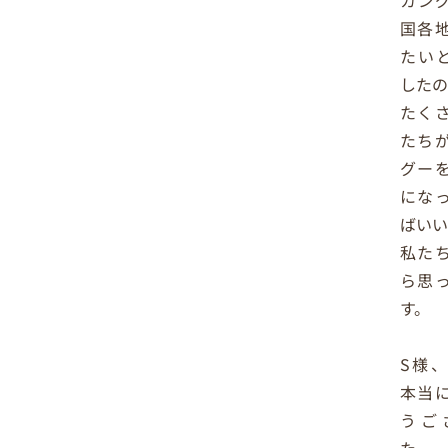
国各
たい
したの
たく
たち
グー
にな
ばいい
私た
ら思
す。
S様
本当
うご
た。