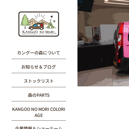
内
容
を
ス
キ
ッ
プ
カングーの森について
お知らせ＆ブログ
ストックリスト
森のPARTS
KANGOO NO MORI COLORI
AGE
企業情報＆ショールーム