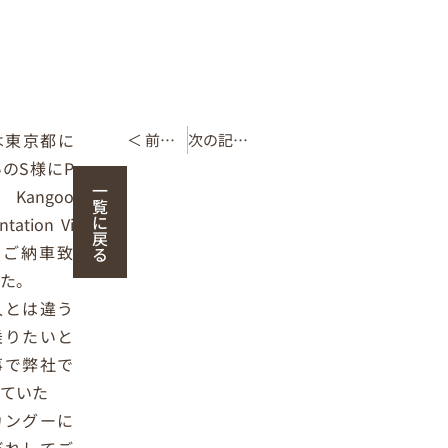
は東京都に
＜ 前の記事
次の記事 ＞
のS様にP
一
2 Kangoo
覧
に
ntation Vi
戻
tをご納車致
る
した。
人とは違う
乗りたいと
事で弊社で
していた
カングーに