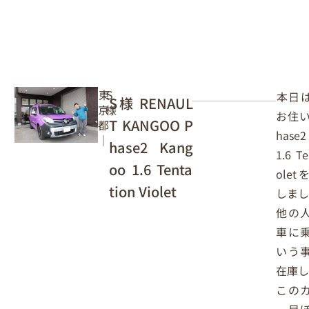
東
S
本日
S様 RENAUL
京
様
お住い
T KANGOO P
都
hase
｜
hase2 Kang
1.6 Te
oo 1.6 Tenta
ole
tion Violet
しま
他の
車に
いう
在庫
この