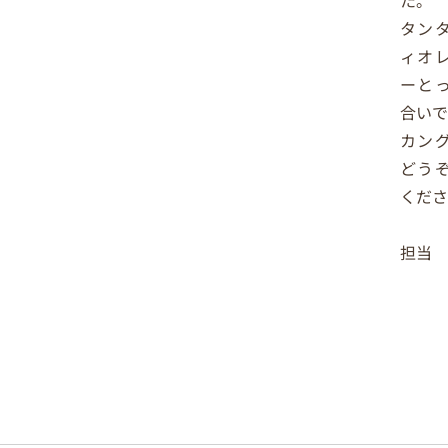
タン
ィオ
ーと
合いで
カン
どう
くださ
担当 