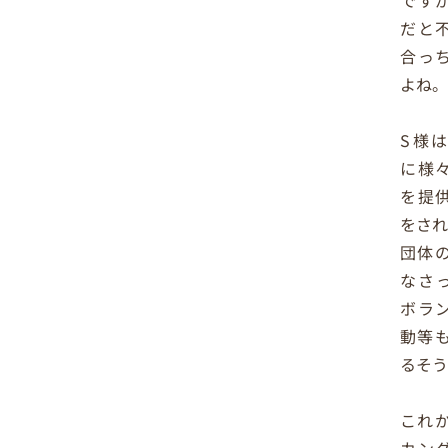
です
だと
合っ
よね
S様
に様
を提
をさ
団体
なさ
ボラ
動等
るそう
これ
カン