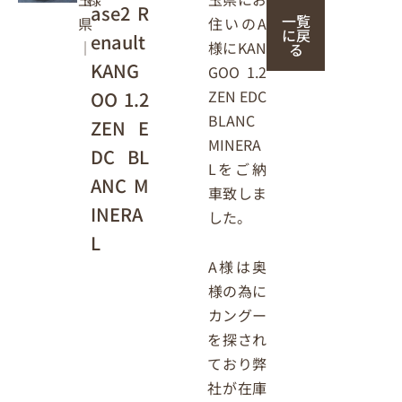
ase2 R
一覧
住いのA
県
に戻
enault
様にKAN
｜
る
KANG
GOO 1.2
ZEN EDC
OO 1.2
BLANC
ZEN E
MINERA
DC BL
Lをご納
ANC M
車致しま
INERA
した。
L
A様は奥
様の為に
カングー
を探され
ており弊
社が在庫