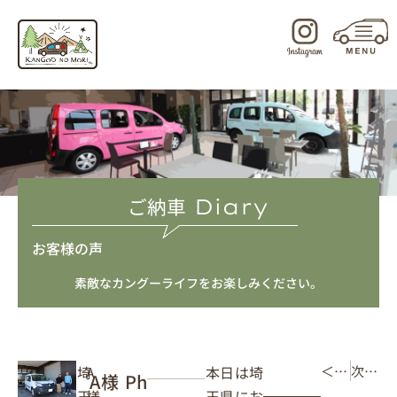
内
容
を
ス
キ
ッ
プ
ご納車
Diary
お客様の声
素敵なカングーライフをお楽しみください。
本日は埼
埼
A
＜ 前の記事
次の記事 ＞
A様 Ph
玉県にお
玉
様