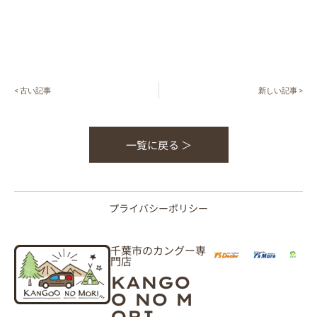
< 古い記事
新しい記事 >
一覧に戻る ＞
プライバシーポリシー
千葉市のカングー専
門店
KANGO
O NO M
ORI