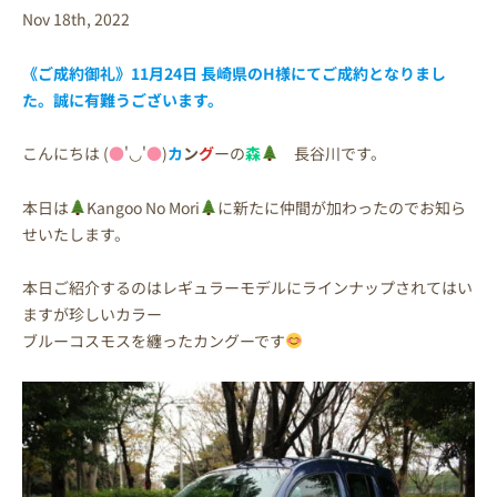
Nov 18th, 2022
《ご成約御礼》11月24日 長崎県のH様にてご成約となりまし
た。誠に有難うございます。
こんにちは (
●
'◡'
●
)
カ
ン
グ
ーの
森
長谷川です。
本日は
Kangoo No Mori
に新たに仲間が加わったのでお知ら
せいたします。
本日ご紹介するのはレギュラーモデルにラインナップされてはい
ますが珍しいカラー
ブルーコスモスを纏ったカングーです