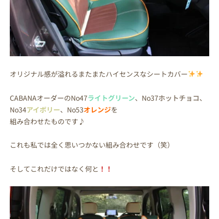
オリジナル感が溢れるまたまたハイセンスなシートカバー
CABANAオーダーのNo47
ライトグリーン
、No37
ホットチョコ
、
No34
アイボリー
、No53
オレンジ
を
組み合わせたものです♪
これも私では全く思いつかない組み合わせです（笑）
そしてこれだけではなく何と
！！