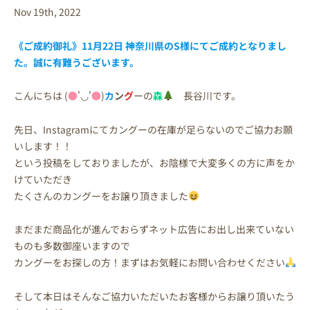
Nov 19th, 2022
《ご成約御礼》11月22日 神奈川県のS様にてご成約となりまし
た。誠に有難うございます。
こんにちは (
●
'◡'
●
)
カ
ン
グ
ーの
森
長谷川です。
先日、Instagramにてカングーの在庫が足らないのでご協力お願
いします！！
という投稿をしておりましたが、お陰様で大変多くの方に声をか
けていただき
たくさんのカングーをお譲り頂きました
まだまだ商品化が進んでおらずネット広告にお出し出来ていない
ものも多数御座いますので
カングーをお探しの方！まずはお気軽にお問い合わせください
そして本日はそんなご協力いただいたお客様からお譲り頂いたう