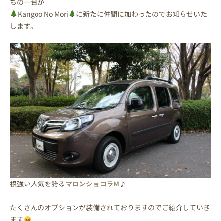
ちの一台が
Kangoo No Mori
に新たに仲間に加わったのでお知らせいた
します。
根強い人気を誇る
マロンショコラM
♪
たくさんのオプションが装備されておりますのでご紹介していき
ます