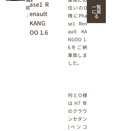
ase1 R
一覧
住いのO
県
に戻
enault
様にPha
｜
る
KANG
se1 Ren
ault KA
OO 1.6
NGOO 1.
6をご納
車致しま
した。
何とO様
はH7年
のクラウ
ンセダン
(ベンコ