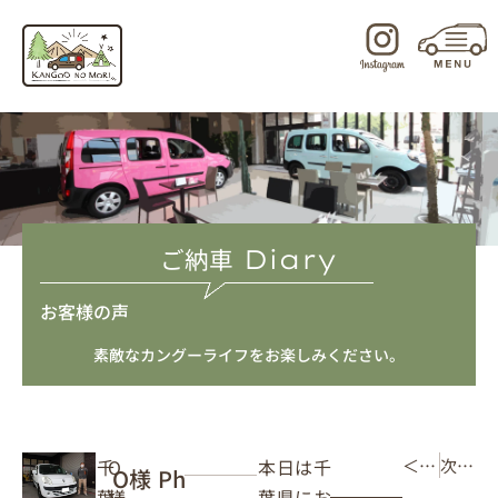
内
容
を
ス
キ
ッ
プ
ご納車
Diary
お客様の声
素敵なカングーライフをお楽しみください。
本日は千
千
O
＜ 前の記事
次の記事 ＞
O様 Ph
葉県にお
葉
様