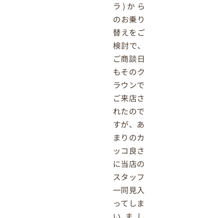
ラ)から
のお乗り
替えをご
検討で、
ご商談日
もそのク
ラウンで
ご来店さ
れたので
すが、あ
まりのカ
ッコ良さ
に当店の
スタッフ
一同見入
ってしま
いまし