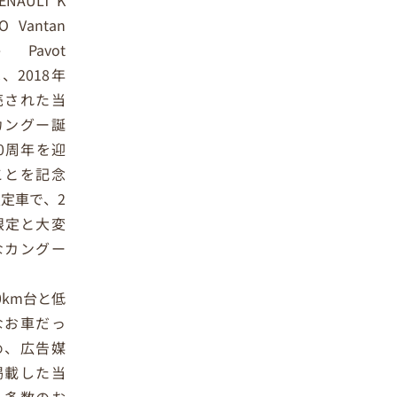
NAULT K
O Vantan
e Pavot
、2018年
売された当
カングー誕
0周年を迎
ことを記念
定車で、2
限定と大変
なカングー
00km台と低
なお車だっ
め、
広告媒
掲載した当