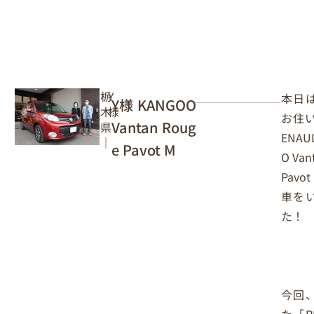
栃
Y
本日
Y様 KANGOO
木
様
お住い
Vantan Roug
県
ENAU
｜
e Pavot M
O Van
Pavo
車を
た！
今回