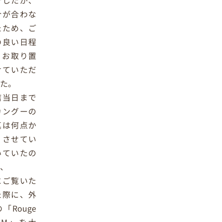
でしたが、
合が合わな
たため、ご
の良い日程
、お取り置
せていただ
した。
店当日まで
カングーの
真は何点か
りさせてい
いていたの
が、
にご覧いた
た際に、外
「Rouge