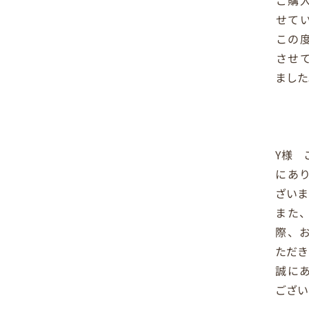
せて
この
させ
ました
Y様 
にあ
ざいま
また
際、
ただき
誠に
ござい