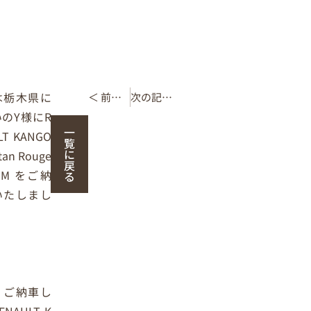
は栃木県に
＜ 前の記事
次の記事 ＞
のY様にR
一
LT KANGO
覧
に
tan Rouge
戻
t M をご納
る
いたしまし
、ご納車し