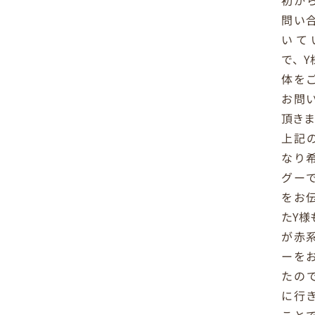
初か
問い
いて
で、Y
体を
お問
頂き
上記
なり
グー
をお
たY様
が赤
ーを
たの
に行