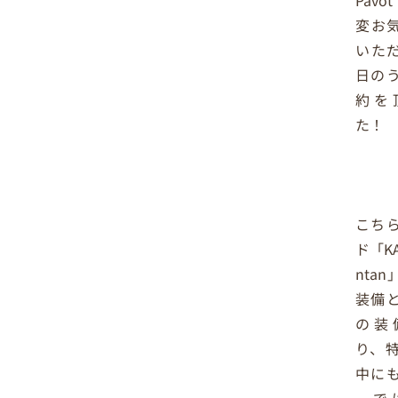
Pav
変お
いた
日の
約を
た！
こち
ド「KA
nta
装備
の装
り、
中に