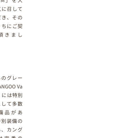
ot M」を大
気に召して
だき、その
うちにご契
頂きまし
らのグレー
NGOO Va
n」には特別
として多数
備品があ
特別装備の
も、カング