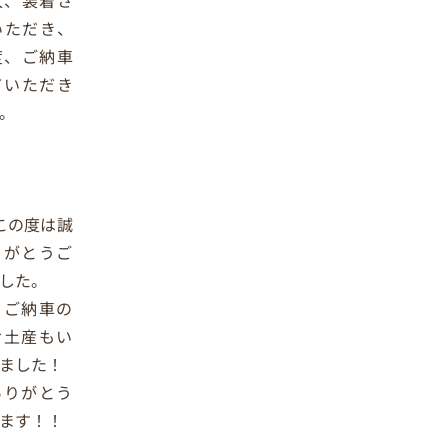
いただき、
度、
ご納車
ていただき
。
この度は誠
りがとうご
した。
、
ご納車の
お土産もい
ました！
ありがとう
ます！！