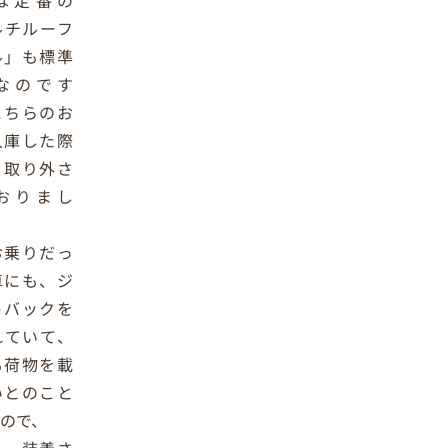
は定番の
ルチルーフ
ル」も標準
なのです
こちらのお
入庫した際
、取り外さ
おりまし
お乗りだっ
車にも、ジ
トバックを
れていて、
も荷物を載
いとのこと
ので、
入、装着さ