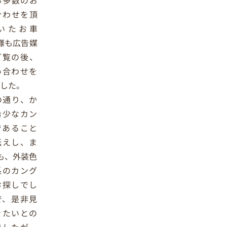
ら多数のお
合わせを頂
いたお車
様も広告媒
ご覧の後、
い合わせを
ました。
の通り、か
希少なカン
であること
伝えし、ま
も、外装色
系のカング
お探しでし
で、是非見
きたいとの