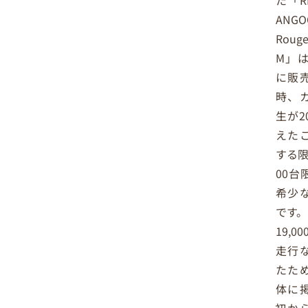
た「RE
ANGO
Roug
M」は
に販
時、
生が2
えた
する限
00台
希少
です。
19,0
走行
たた
体に