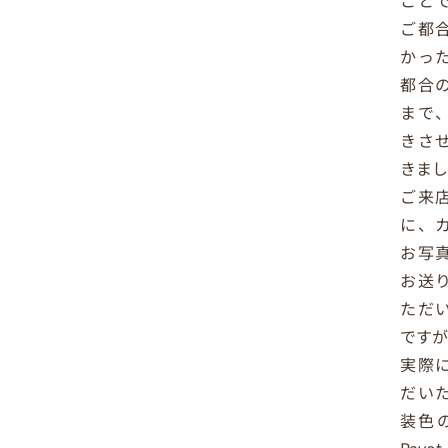
こと
ご都
かっ
都合
まで
きさ
きま
ご来
に、
お写
お送
ただ
です
実際
だい
装色の