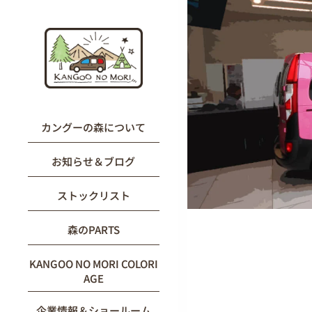
内
容
を
ス
キ
ッ
プ
カングーの森について
お知らせ＆ブログ
ストックリスト
森のPARTS
KANGOO NO MORI COLORI
AGE
企業情報＆ショールーム