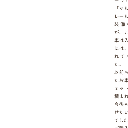
ーで
「マ
レー
装備
が、
車は
には
れて
た。
以前
たお
ェッ
積ま
今後
せた
でした
ご購