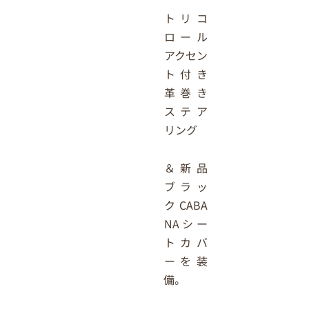
トリコ
ロール
アクセン
ト付き
革巻き
ステア
リング
＆新品
ブラッ
クCABA
NAシー
トカバ
ーを装
備。