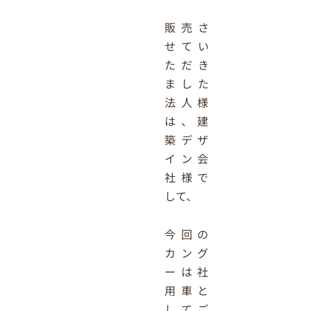
販売さ
せてい
ただき
ました
法人様
は、建
築デザ
イン会
社様で
して、
今回の
カング
ーは社
用車と
してご