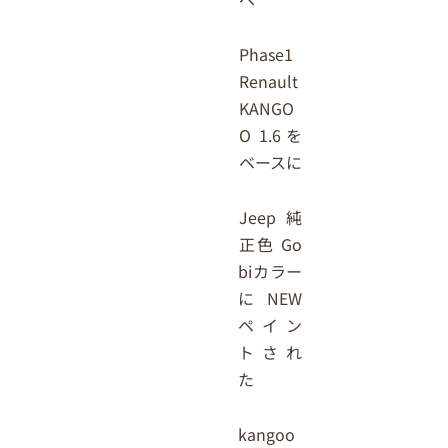
Phase1
Renault
KANGO
O 1.6を
ベースに
Jeep純
正色 Go
biカラー
にNEW
ペイン
トされ
た
kangoo