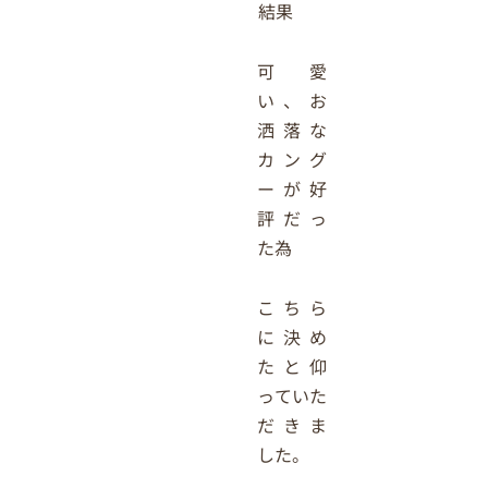
結果
可愛
い、お
洒落な
カング
ーが好
評だっ
た為
こちら
に決め
たと仰
っていた
だきま
した。