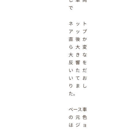
で
ネット
アップ
直後か
ら大変
大きな
反響を
いただ
いてお
りまし
た。
ベース車
の元色
はジョ