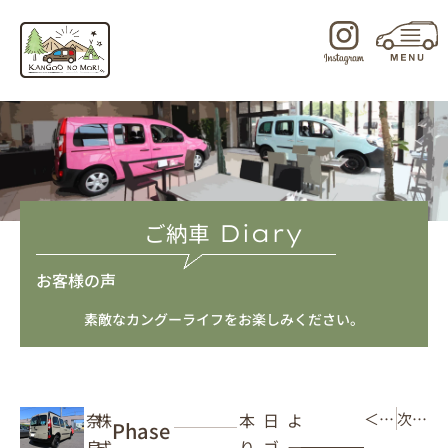
内
容
を
ス
キ
ッ
プ
ご納車
Diary
お客様の声
素敵なカングーライフをお楽しみください。
本日よ
株
奈
＜ 前の記事
次の記事 ＞
Phase
りゴー
式
良