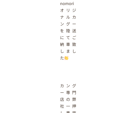
nomori
オリジ
ナルカ
ングー
を陸送
にてご
納車致
しまし
た
カング
ー専門
店の弊
社一押
し車両