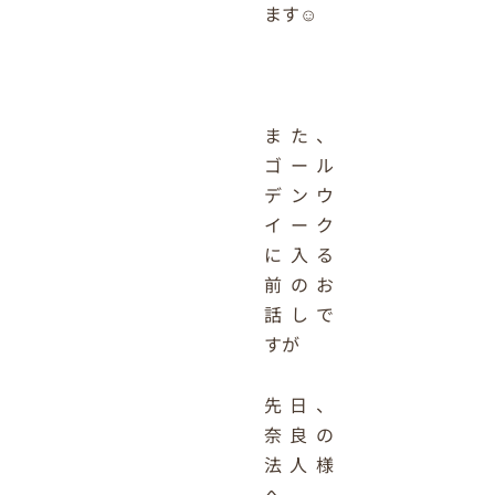
ます☺
また、
ゴール
デンウ
イーク
に入る
前のお
話しで
すが
先日、
奈良の
法人様
へ