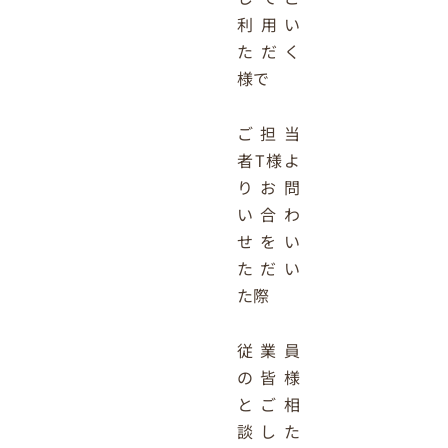
利用い
ただく
様で
ご担当
者T様よ
りお問
い合わ
せをい
ただい
た際
従業員
の皆様
とご相
談した