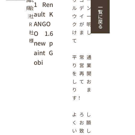
1 Ren
一
ルデン
会
県
覧
ault K
ウイー
社
｜
に
戻
ANGO
クが明
R
る
けまし
社
O 1.6
て
様
new p
aint G
平常通
obi
り営業
を再開
してお
りま
す！
よろし
くお願
い致し