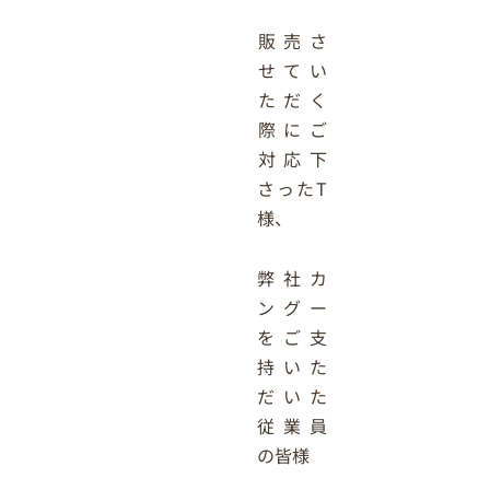
販売さ
せてい
ただく
際にご
対応下
さったT
様、
弊社カ
ングー
をご支
持いた
だいた
従業員
の皆様